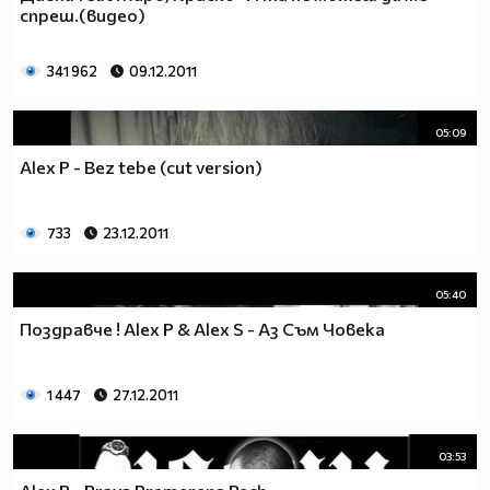
спреш.(видео)
341 962
09.12.2011
05:09
Alex P - Bez tebe (cut version)
733
23.12.2011
05:40
Поздравче ! Alex P & Alex S - Аз Съм Човека
1 447
27.12.2011
03:53