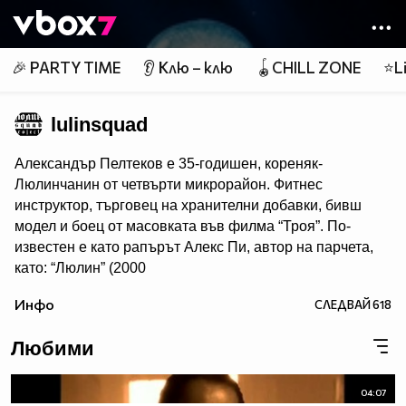
Member of
👾
🎉 PARTY TIME
👂 Клю – клю
🪀CHILL ZONE
⭐Li
lulinsquad
Александър Пелтеков е 35-годишен, кореняк-
Люлинчанин от четвърти микрорайон. Фитнес
инструктор, търговец на хранителни добавки, бивш
модел и боец от масовката във филма “Троя”. По-
известен е като рапърът Алекс Пи, автор на парчета,
като: “Люлин” (2000
г.), "Аре Плесни"(2007), "Моя Блок"(2010), "Музика"
Инфо
СЛЕДВАЙ
618
(2011), "Бенефиза"(2012), "Белучи"
и "Пич"(2013), "The Cypher" и "Хляб за очите" (2014).
Любими
Александър Атанасов Пелтеков или най-добре Сандо,
както е известен на всички в квартала се крие зад така
04:07