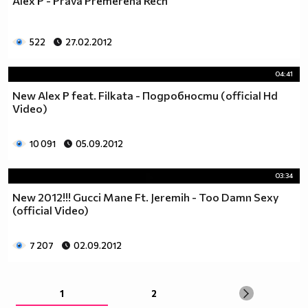
Alex P - Prava Premerena Rech
522
27.02.2012
04:41
New Alex P feat. Filkata - Подробности (official Hd
Video)
10 091
05.09.2012
03:34
New 2012!!! Gucci Mane Ft. Jeremih - Too Damn Sexy
(official Video)
7 207
02.09.2012
1
2