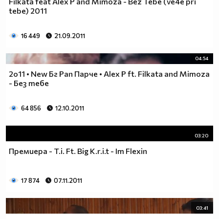
Filkata feat Alex P and Mimoza - Bez Tebe (ve4e pri
tebe) 2011
16 449
21.09.2011
04:54
2o11 • New Бг Рап Парче • Alex P ft. Filkata and Mimoza
- Без тебе
64 856
12.10.2011
03:20
Премиера - T.i. Ft. Big K.r.i.t - Im Flexin
17 874
07.11.2011
03:41