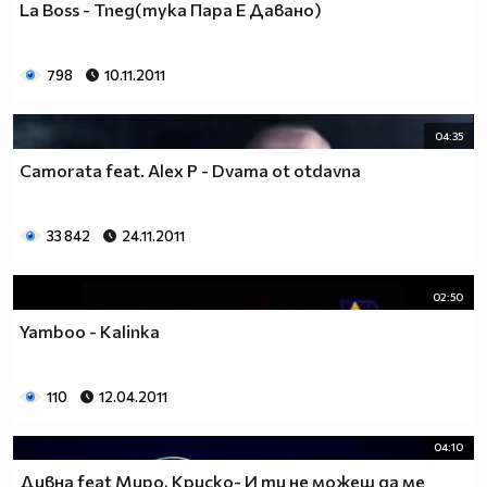
La Boss - Тпед(тука Пара Е Давано)
798
10.11.2011
04:35
Camorata feat. Alex P - Dvama ot otdavna
33 842
24.11.2011
02:50
Yamboo - Kalinka
110
12.04.2011
04:10
Дивна feat Миро, Криско- И ти не можеш да ме