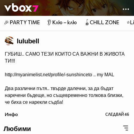
Member of
👾
🎉 PARTY TIME
👂 Клю – клю
🪀CHILL ZONE
⭐Li
lulubell
ГУБИШ.. САМО ТЕЗИ КОИТО СА ВАЖНИ В ЖИВОТА
ТИ!!!
http://myanimelist.net/profile/-sunshinceto .. my MAL
Два различни пътя.. твърде далечни, за да бъдат
наречени бъдеще, но същевременно толкова близки,
че биха се нарекли съдба!
( Naruto & Sasuke )
Инфо
СЛЕДВАЙ
46
Любими