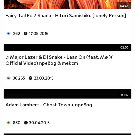
04:46
Fairy Tail Ed 7 Shana - Hitori Samishiku [lonely Person]
262
17.08.2016
02:59
♫ Major Lazer & Dj Snake - Lean On (feat. Mø )(
Official Video) превод & текст
36 265
23.03.2015
03:37
Adam Lambert - Ghost Town + превод
880
30.04.2015