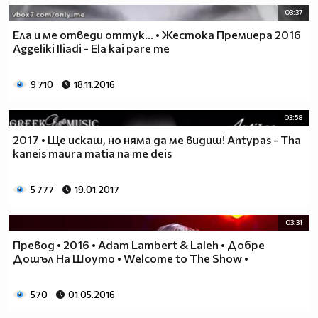
03:37
Ела и ме отведи оттук... • Жестока Премиера 2016
Aggeliki Iliadi - Ela kai pare me
9 710
18.11.2016
03:58
2017 • Ще искаш, но няма да ме видиш! Antypas - Tha
kaneis maura matia na me deis
5 777
19.01.2017
03:31
Превод • 2016 • Adam Lambert & Laleh • Добре
Дошъл На Шоуто • Welcome to The Show •
570
01.05.2016