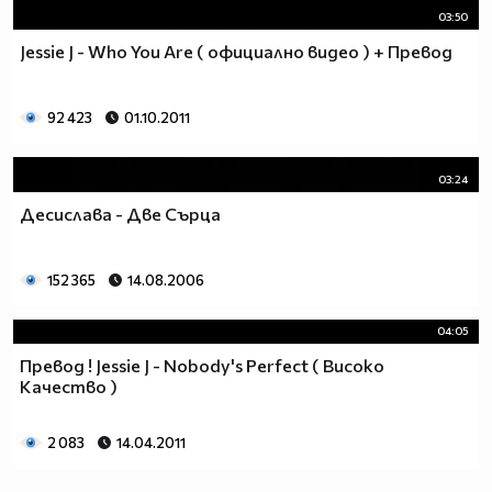
03:50
Jessie J - Who You Are ( официално видео ) + Превод
92 423
01.10.2011
03:24
Десислава - Две Сърца
152 365
14.08.2006
04:05
Превод ! Jessie J - Nobody's Perfect ( Високо
Качество )
2 083
14.04.2011