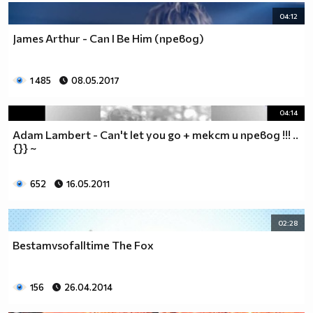
04:12
James Arthur - Can I Be Him (превод)
1 485
08.05.2017
04:14
Adam Lambert - Can't let you go + текст и превод !!! ..
{}} ~
652
16.05.2011
02:28
Bestamvsofalltime The Fox
156
26.04.2014