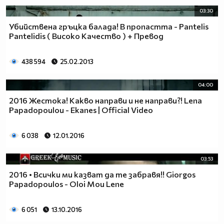
03:30
Убийствена гръцка балада! В пропастта - Pantelis
Pantelidis ( Високо Качество ) + Превод
438 594
25.02.2013
04:00
2016 Жестока! Какво направи и не направи?! Lena
Papadopoulou - Ekanes | Official Video
6 038
12.01.2016
03:53
2016 • Всички ми казват да те забравя!! Giorgos
Papadopoulos - Oloi Mou Lene
6 051
13.10.2016