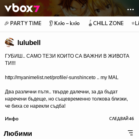
Member of
👾
🎉 PARTY TIME
👂 Клю – клю
🪀CHILL ZONE
⭐Li
lulubell
ГУБИШ.. САМО ТЕЗИ КОИТО СА ВАЖНИ В ЖИВОТА
ТИ!!!
http://myanimelist.net/profile/-sunshinceto .. my MAL
Два различни пътя.. твърде далечни, за да бъдат
наречени бъдеще, но същевременно толкова близки,
че биха се нарекли съдба!
( Naruto & Sasuke )
Инфо
СЛЕДВАЙ
46
Любими