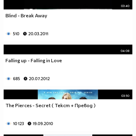
03:40
Blind - Break Away
510
20.03.2011
04:08
Falling up - Falling in Love
685
20.07.2012
03:50
The Pierces - Secret ( Текст + Превод )
10 123
19.09.2010