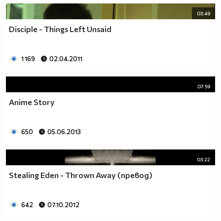
03:49
Disciple - Things Left Unsaid
1 169
02.04.2011
07:59
Anime Story
650
05.06.2013
03:22
Stealing Eden - Thrown Away (превод)
642
07.10.2012