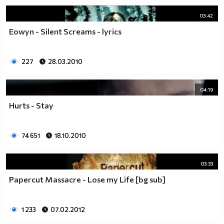
03:42
Eowyn - Silent Screams - lyrics
227
28.03.2010
04:19
Hurts - Stay
74 651
18.10.2010
03:33
Papercut Massacre - Lose my Life [bg sub]
1 233
07.02.2012