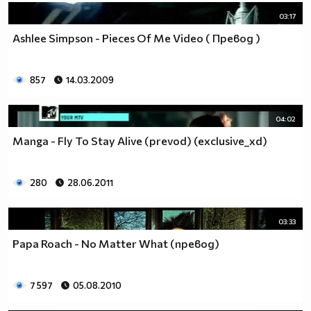
03:17
Ashlee Simpson - Pieces Of Me Video ( Превод )
857
14.03.2009
04:02
Manga - Fly To Stay Alive (prevod) (exclusive_xd)
280
28.06.2011
03:33
Papa Roach - No Matter What (превод)
7 597
05.08.2010