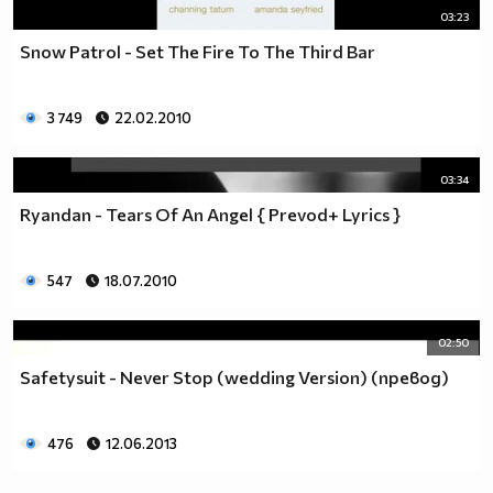
03:23
Snow Patrol - Set The Fire To The Third Bar
3 749
22.02.2010
03:34
Ryandan - Tears Of An Angel { Prevod+ Lyrics }
547
18.07.2010
02:50
Safetysuit - Never Stop (wedding Version) (превод)
476
12.06.2013