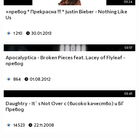
03:24
+превод * Прекрасна !!! * Justin Bieber - Nothing Like
Us
1 210
30.01.2013
03:57
Apocalyptica - Broken Pieces feat. Lacey of Flyleaf -
превод
864
01.08.2012
03:45
Daughtry - It`s Not Over с (високо качество) и БГ
Превод
14 523
22.11.2008