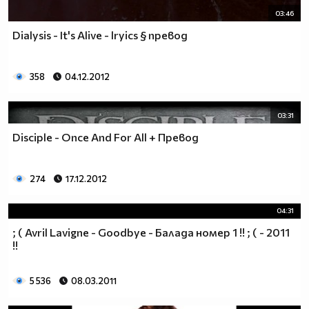
03:46
Dialysis - It's Alive - lryics § превод
358
04.12.2012
03:31
Disciple - Once And For All + Превод
274
17.12.2012
04:31
; ( Avril Lavigne - Goodbye - Балада номер 1 !! ; ( - 2011
!!
5 536
08.03.2011