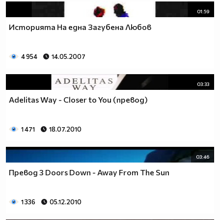
01:59
Историята На една Загубена Любов
4 954
14.05.2007
03:33
Adelitas Way - Closer to You (превод)
1 471
18.07.2010
03:46
Превод 3 Doors Down - Away From The Sun
1 336
05.12.2010