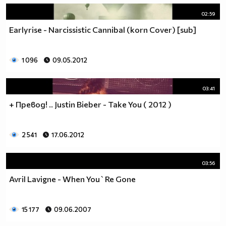
02:59
Earlyrise - Narcissistic Cannibal (korn Cover) [sub]
1 096
09.05.2012
03:41
+ Превод! .. Justin Bieber - Take You ( 2012 )
2 541
17.06.2012
03:56
Avril Lavigne - When You`Re Gone
15 177
09.06.2007