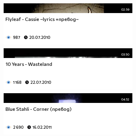
02:59
Flyleaf - Cassie ~lyrics +превод~
987
20.07.2010
03:50
10 Years - Wasteland
1 168
22.07.2010
04:52
Blue Stahli - Corner (превод)
2 690
16.02.2011