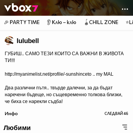
Member of
👾
🎉 PARTY TIME
👂 Клю – клю
🪀CHILL ZONE
⭐Li
lulubell
ГУБИШ.. САМО ТЕЗИ КОИТО СА ВАЖНИ В ЖИВОТА
ТИ!!!
http://myanimelist.net/profile/-sunshinceto .. my MAL
Два различни пътя.. твърде далечни, за да бъдат
наречени бъдеще, но същевременно толкова близки,
че биха се нарекли съдба!
( Naruto & Sasuke )
Инфо
СЛЕДВАЙ
46
Любими