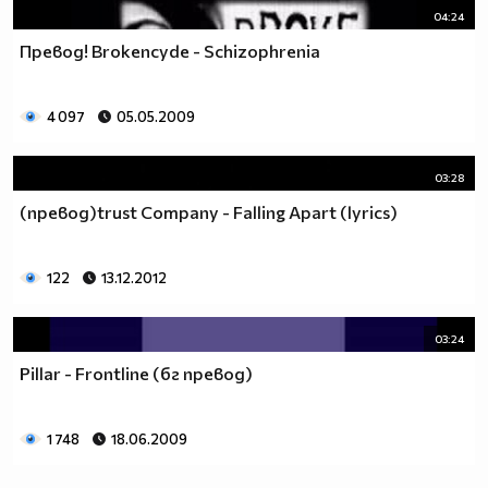
04:24
Превод! Brokencyde - Schizophrenia
4 097
05.05.2009
03:28
(превод)trust Company - Falling Apart (lyrics)
122
13.12.2012
03:24
Pillar - Frontline (бг превод)
1 748
18.06.2009