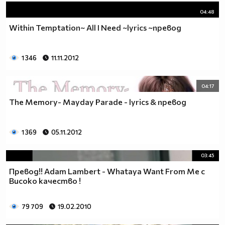
04:48
Within Temptation~ All I Need ~lyrics ~превод
1 346
11.11.2012
04:17
The Memory- Mayday Parade - lyrics & превод
1 369
05.11.2012
03:45
Превод!! Adam Lambert - Whataya Want From Me с
Високо качество !
79 709
19.02.2010