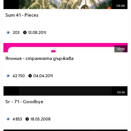
03:08
Sum 41 - Pieces
203
13.08.2011
10:58
Япония - странната държава
42 750
04.04.2011
03:34
Sr - 71 - Goodbye
4 853
18.05.2008