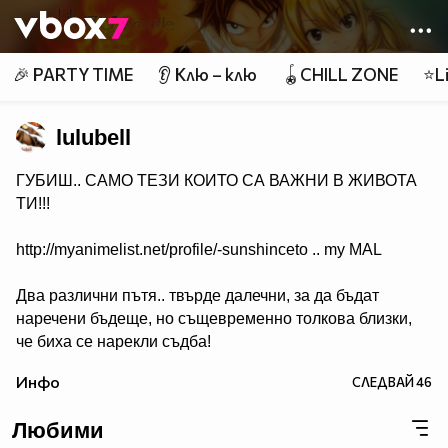
Member of
👾
🎉 PARTY TIME
👂 Клю – клю
🪀CHILL ZONE
⭐Li
lulubell
ГУБИШ.. САМО ТЕЗИ КОИТО СА ВАЖНИ В ЖИВОТА
ТИ!!!
http://myanimelist.net/profile/-sunshinceto .. my MAL
Два различни пътя.. твърде далечни, за да бъдат
наречени бъдеще, но същевременно толкова близки,
че биха се нарекли съдба!
( Naruto & Sasuke )
Инфо
СЛЕДВАЙ
46
Любими