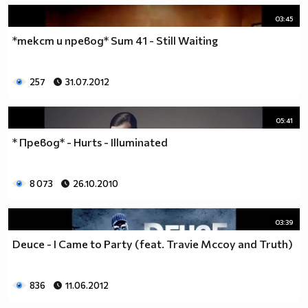
03:45
*текст и превод* Sum 41 - Still Waiting
257
31.07.2012
05:41
* Превод* - Hurts - Illuminated
8 073
26.10.2010
03:39
Deuce - I Came to Party (feat. Travie Mccoy and Truth)
836
11.06.2012