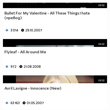
03:52
Bullet For My Valentine - All These Things I hate
(превод)
3 014
29.10.2007
03:32
Flyleaf - All Around Me
972
21.08.2008
03:52
Avril Lavigne - Innocence (New)
63 163
01.05.2007