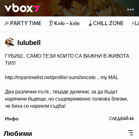
Member of
👾
🎉 PARTY TIME
👂 Клю – клю
🪀CHILL ZONE
⭐Li
lulubell
ГУБИШ.. САМО ТЕЗИ КОИТО СА ВАЖНИ В ЖИВОТА
ТИ!!!
http://myanimelist.net/profile/-sunshinceto .. my MAL
Два различни пътя.. твърде далечни, за да бъдат
наречени бъдеще, но същевременно толкова близки,
че биха се нарекли съдба!
( Naruto & Sasuke )
Инфо
СЛЕДВАЙ
46
Любими