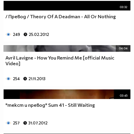
03:32
/ Превод / Theory Of A Deadman - All Or Nothing
249
25.02.2012
04:04
Avril Lavigne - How You Remind Me [official Music
Video]
254
21.11.2013
03:45
*текст и превод* Sum 41 - Still Waiting
257
31.07.2012