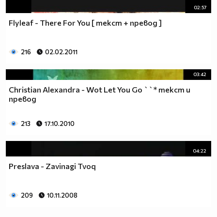
02:57
Flyleaf - There For You [ текст + превод ]
216
02.02.2011
03:42
Christian Alexandra - Wot Let You Go ``* текст и
превод
213
17.10.2010
04:22
Preslava - Zavinagi Tvoq
209
10.11.2008