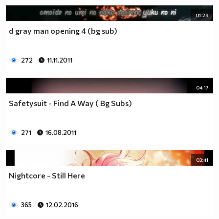
01:29
d gray man opening 4 (bg sub)
272
11.11.2011
04:17
Safetysuit - Find A Way ( Bg Subs)
271
16.08.2011
03:41
Nightcore - Still Here
365
12.02.2016