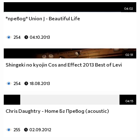
04:02
*превод* Union J - Beautiful Life
254
04.10.2013
02:51
Shingeki no kyojin Cos and Effect 2013 Best of Levi
254
18.08.2013
04:15
Chris Daughtry - Home Бг Превод (acoustic)
255
02.09.2012