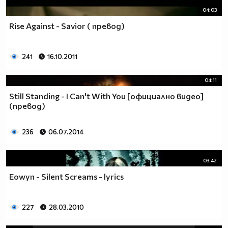
04:03
Rise Against - Savior ( превод)
241
16.10.2011
04:11
Still Standing - I Can't With You [официално видео]
(превод)
236
06.07.2014
03:42
Eowyn - Silent Screams - lyrics
227
28.03.2010