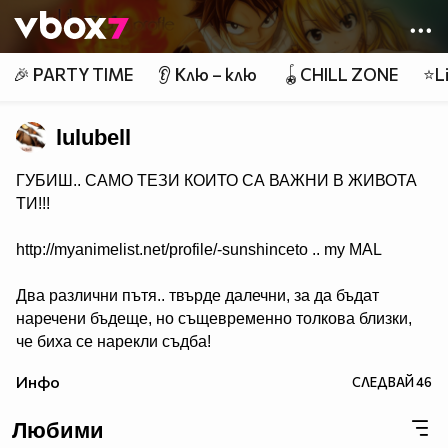
Member of
👾
🎉 PARTY TIME
👂 Клю – клю
🪀CHILL ZONE
⭐Li
lulubell
ГУБИШ.. САМО ТЕЗИ КОИТО СА ВАЖНИ В ЖИВОТА
ТИ!!!
http://myanimelist.net/profile/-sunshinceto .. my MAL
Два различни пътя.. твърде далечни, за да бъдат
наречени бъдеще, но същевременно толкова близки,
че биха се нарекли съдба!
( Naruto & Sasuke )
Инфо
СЛЕДВАЙ
46
Любими