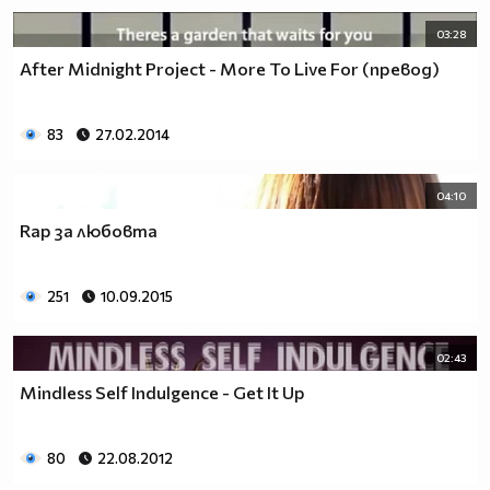
03:28
After Midnight Project - More To Live For (превод)
83
27.02.2014
04:10
Rap за любовта
251
10.09.2015
02:43
Mindless Self Indulgence - Get It Up
80
22.08.2012