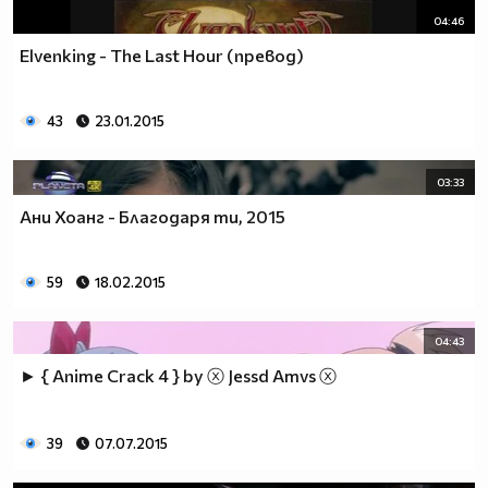
04:46
Elvenking - The Last Hour (превод)
43
23.01.2015
03:33
Ани Хоанг - Благодаря ти, 2015
59
18.02.2015
04:43
► { Anime Crack 4 } by ⓧ Jessd Amvs ⓧ
39
07.07.2015