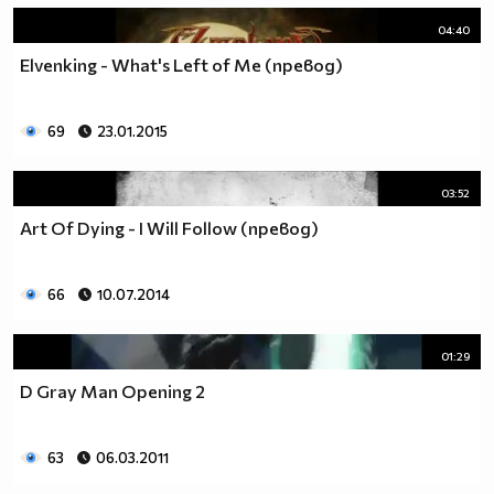
04:40
Elvenking - What's Left of Me (превод)
69
23.01.2015
03:52
Art Of Dying - I Will Follow (превод)
66
10.07.2014
01:29
D Gray Man Opening 2
63
06.03.2011