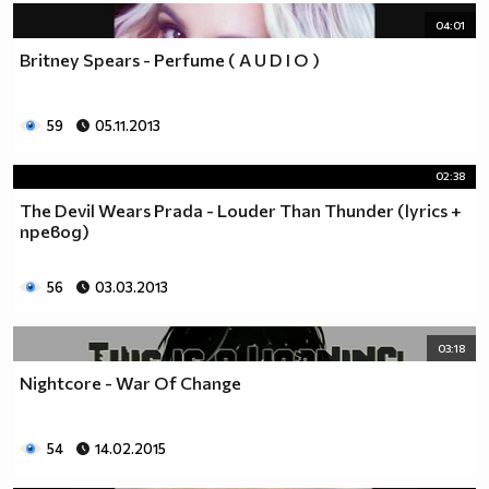
04:01
Britney Spears - Perfume ( A U D I O )
59
05.11.2013
02:38
The Devil Wears Prada - Louder Than Thunder (lyrics +
превод)
56
03.03.2013
03:18
Nightcore - War Of Change
54
14.02.2015