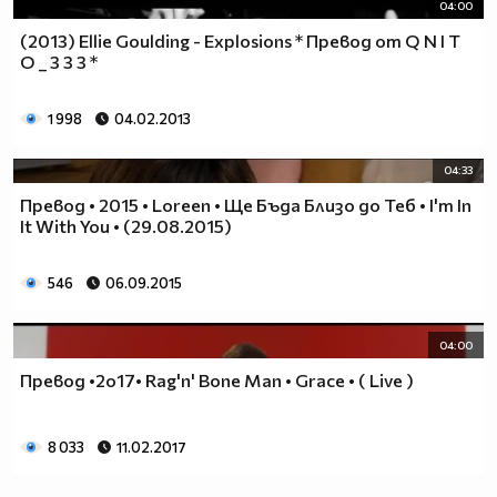
04:00
(2013) Ellie Goulding - Explosions * Превод от Q N I T
O _ 3 3 3 *
1 998
04.02.2013
04:33
Превод • 2015 • Loreen • Ще Бъда Близо до Теб • I'm In
It With You • (29.08.2015)
546
06.09.2015
04:00
Превод •2o17• Rag'n' Bone Man • Grace • ( Live )
8 033
11.02.2017