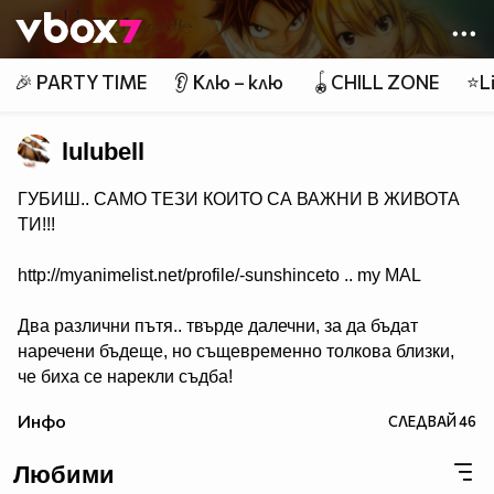
Member of
👾
🎉 PARTY TIME
👂 Клю – клю
🪀CHILL ZONE
⭐Li
lulubell
ГУБИШ.. САМО ТЕЗИ КОИТО СА ВАЖНИ В ЖИВОТА
ТИ!!!
http://myanimelist.net/profile/-sunshinceto .. my MAL
Два различни пътя.. твърде далечни, за да бъдат
наречени бъдеще, но същевременно толкова близки,
че биха се нарекли съдба!
( Naruto & Sasuke )
Инфо
СЛЕДВАЙ
46
Любими