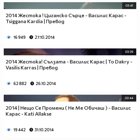
03:41
2014 Жестока ! Циганско Сърце - Василис Карас -
Tsiggana Kardia | Превод
16 949
27.10.2014
03:39
2014 Жестока! Сълзата - Василис Карас | To Dakry -
Vasilis Karras | Превод
62 882
26.10.2014
03:44
2014 | Нещо Се Промени ( Не Ме Обичаш ) - Василис
Карас - Kati Allakse
19 442
31.10.2014