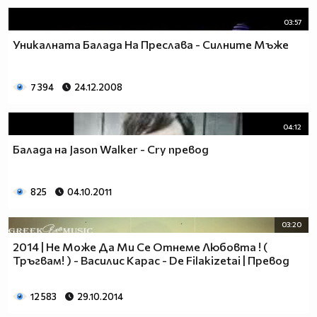
03:57
Уникалната Балада На Преслава - Силните Мъже
7 394
24.12.2008
04:12
Балада на Jason Walker - Cry превод
825
04.10.2011
03:20
2014 | Не Може Да Ми Се Отнеме Любовта ! (
Тръгвам! ) - Василис Карас - De Filakizetai | Превод
12 583
29.10.2014