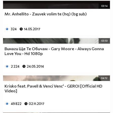
03:14
Mr. Anhellito - Zauvek volim te (hq) (bg sub)
324
14.05.2017
03:53
Винаги Ще Те Обичам - Gary Moore - Always Gonna
Love You - Hd 1080p
2 224
24.05.2014
04:12
Krisko feat. Pavell & Venci Venc' - GEROI [Official HD
Video]
49 822
02.11.2017