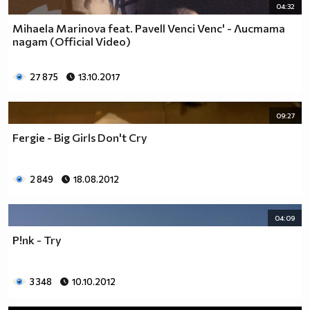
04:32
Mihaela Marinova feat. Pavell Venci Venc' - Листата
падат (Official Video)
27 875
13.10.2017
09:27
Fergie - Big Girls Don't Cry
2 849
18.08.2012
04:09
P!nk - Try
3 348
10.10.2012