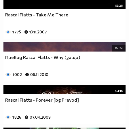
05:28
Rascal Flatts - Take Me There
1 775
13.11.2007
04:54
Превод Rascal Flatts - Why (защо)
1 002
06.11.2010
04:16
Rascal Flatts - Forever [bg Prevod]
1 826
07.04.2009