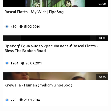
04:08
Rascal Flatts - My Wish | Превод
430
15.02.2014
04:01
Превод! Една много красива песен! Rascal Flatts -
Bless The Broken Road
1 264
26.07.2011
03:50
Krewella - Human (текст и превод)
729
23.01.2014