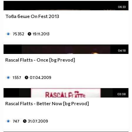
06:33
Това беше On Fest 2013
75 352
19.11.2013
04:18
Rascal Flatts - Once [bg Prevod]
1 557
07.04.2009
03:08
Rascal Flatts - Better Now [bg Prevod]
747
31.07.2009