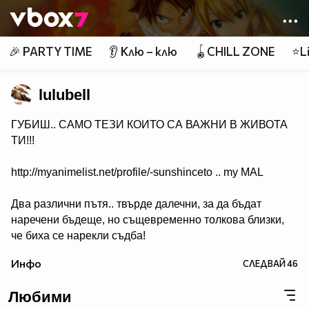
Member of
👾
🎉 PARTY TIME
👂 Клю – клю
🪀CHILL ZONE
⭐Li
lulubell
ГУБИШ.. САМО ТЕЗИ КОИТО СА ВАЖНИ В ЖИВОТА
ТИ!!!
http://myanimelist.net/profile/-sunshinceto .. my MAL
Два различни пътя.. твърде далечни, за да бъдат
наречени бъдеще, но същевременно толкова близки,
че биха се нарекли съдба!
( Naruto & Sasuke )
Инфо
СЛЕДВАЙ
46
Любими