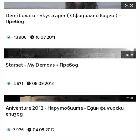
04:05
Demi Lovato - Skyscraper ( Официално видео ) +
Превод
43 906
16.07.2011
04:05
Starset - My Demons + Превод
4 671
08.09.2013
21:31
Aniventure 2012 - Нарутовците - Един филърски
епизод
3 976
04.09.2012