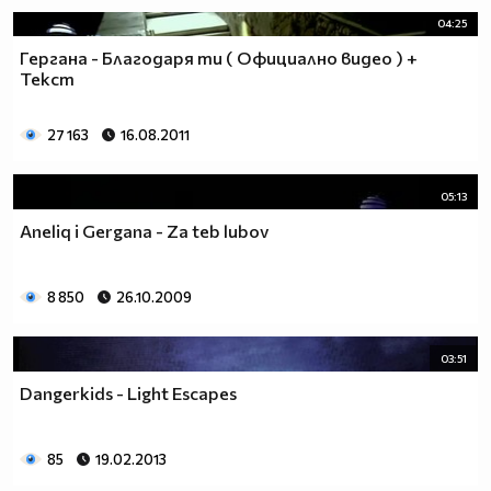
04:25
Гергана - Благодаря ти ( Официално видео ) +
Текст
27 163
16.08.2011
05:13
Aneliq i Gergana - Za teb lubov
8 850
26.10.2009
03:51
Dangerkids - Light Escapes
85
19.02.2013