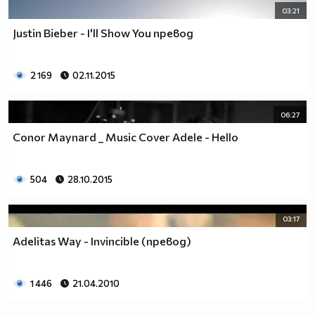
03:21
Justin Bieber - I'll Show You превод
2 169
02.11.2015
06:27
Conor Maynard _ Music Cover Adele - Hello
504
28.10.2015
03:17
Adelitas Way - Invincible (превод)
1 446
21.04.2010