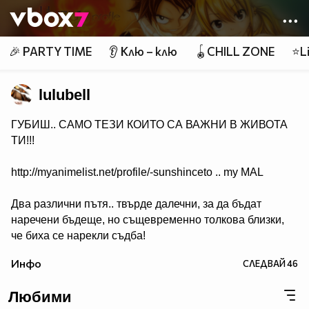
Member of
👾
🎉 PARTY TIME
👂 Клю – клю
🪀CHILL ZONE
⭐Li
lulubell
ГУБИШ.. САМО ТЕЗИ КОИТО СА ВАЖНИ В ЖИВОТА
ТИ!!!
http://myanimelist.net/profile/-sunshinceto .. my MAL
Два различни пътя.. твърде далечни, за да бъдат
наречени бъдеще, но същевременно толкова близки,
че биха се нарекли съдба!
( Naruto & Sasuke )
Инфо
СЛЕДВАЙ
46
Любими