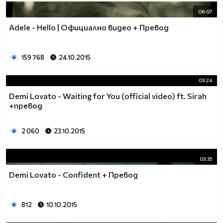
06:07
Adele - Hello | Официално видео + Превод
159 768
24.10.2015
03:24
Demi Lovato - Waiting for You (official video) ft. Sirah
+превод
2 060
23.10.2015
03:35
Demi Lovato - Confident + Превод
812
10.10.2015