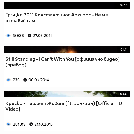
04:16
Гръцко 2011 Константинос Аргирос - Не ме
оставяй сам
15 636
27.05.2011
04:11
Still Standing - I Can't With You [официално видео]
(превод)
236
06.07.2014
03:41
Криско - Нашият Живот (ft. Бон-Бон) [Official HD
Video]
281 319
21.10.2015