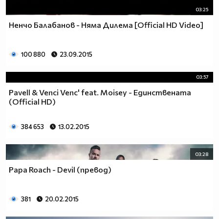
03:25
Ненчо Балабанов - Няма Дилема [Official HD Video]
100 880
23.09.2015
03:57
Pavell & Venci Venc' feat. Moisey - Единствената
(Official HD)
384 653
13.02.2015
03:28
Papa Roach - Devil (превод)
381
20.02.2015