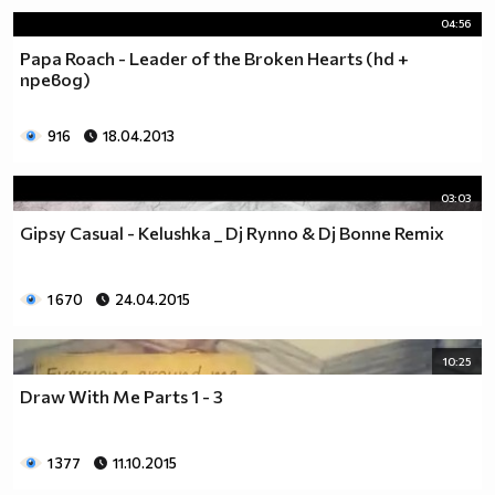
04:56
Papa Roach - Leader of the Broken Hearts (hd +
превод)
916
18.04.2013
03:03
Gipsy Casual - Kelushka _ Dj Rynno & Dj Bonne Remix
1 670
24.04.2015
10:25
Draw With Me Parts 1 - 3
1 377
11.10.2015