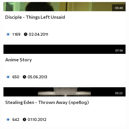
03:49
Disciple - Things Left Unsaid
1 169
02.04.2011
07:59
Anime Story
650
05.06.2013
03:22
Stealing Eden - Thrown Away (превод)
642
07.10.2012