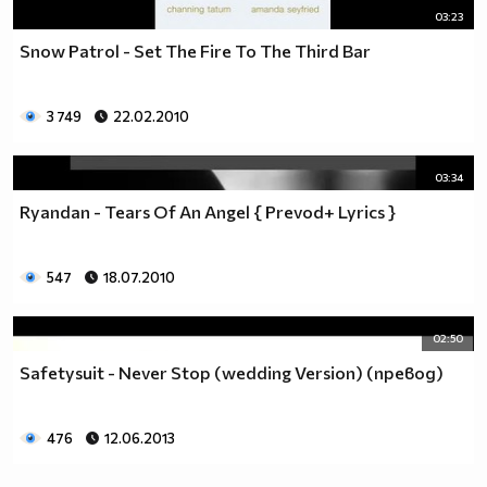
03:23
Snow Patrol - Set The Fire To The Third Bar
3 749
22.02.2010
03:34
Ryandan - Tears Of An Angel { Prevod+ Lyrics }
547
18.07.2010
02:50
Safetysuit - Never Stop (wedding Version) (превод)
476
12.06.2013