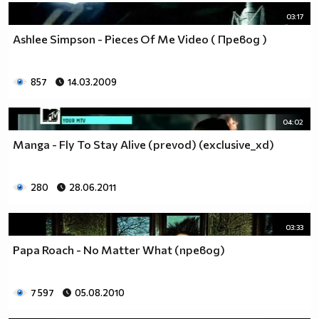
03:17
Ashlee Simpson - Pieces Of Me Video ( Превод )
857
14.03.2009
04:02
Manga - Fly To Stay Alive (prevod) (exclusive_xd)
280
28.06.2011
03:33
Papa Roach - No Matter What (превод)
7 597
05.08.2010