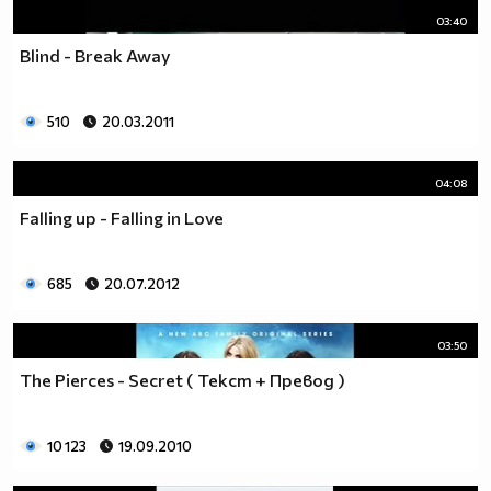
03:40
Blind - Break Away
510
20.03.2011
04:08
Falling up - Falling in Love
685
20.07.2012
03:50
The Pierces - Secret ( Текст + Превод )
10 123
19.09.2010