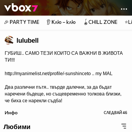
Member of
👾
🎉 PARTY TIME
👂 Клю – клю
🪀CHILL ZONE
⭐Li
lulubell
ГУБИШ.. САМО ТЕЗИ КОИТО СА ВАЖНИ В ЖИВОТА
ТИ!!!
http://myanimelist.net/profile/-sunshinceto .. my MAL
Два различни пътя.. твърде далечни, за да бъдат
наречени бъдеще, но същевременно толкова близки,
че биха се нарекли съдба!
( Naruto & Sasuke )
Инфо
СЛЕДВАЙ
46
Любими