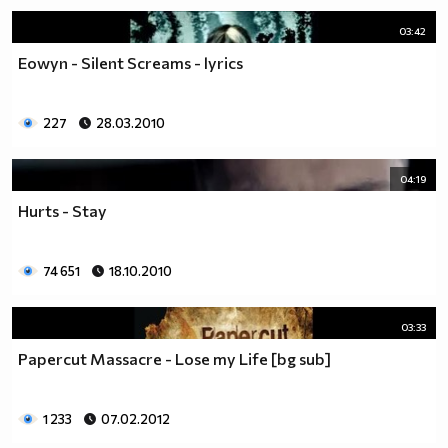
03:42
Eowyn - Silent Screams - lyrics
227
28.03.2010
04:19
Hurts - Stay
74 651
18.10.2010
03:33
Papercut Massacre - Lose my Life [bg sub]
1 233
07.02.2012