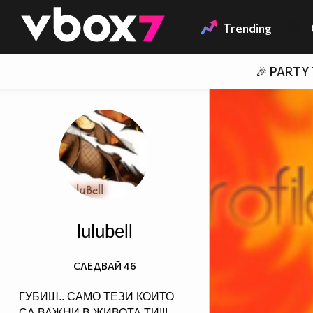
Member of
👾
Trending
🎉 PARTY
lulubell
СЛЕДВАЙ
46
ГУБИШ.. САМО ТЕЗИ КОИТО
СА ВАЖНИ В ЖИВОТА ТИ!!!