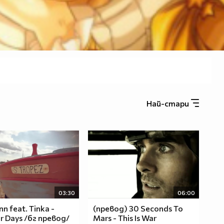
Най-стари
03:30
06:00
nn feat. Tinka -
(превод) 30 Seconds To
 Days /бг превод/
Mars - This Is War