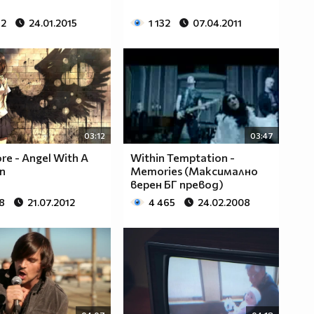
62
24.01.2015
1 132
07.04.2011
03:12
03:47
re - Angel With A
Within Temptation -
n
Memories (Максимално
верен БГ превод)
8
21.07.2012
4 465
24.02.2008