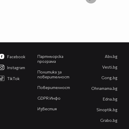
Партньорска
Abv.bg
Facebook
програма
Vesti.bg
Instagram
Политика за
поверителност
Gong.bg
TikTok
Поверителност
Оhnamama.bg
GDPR Инфо
Edna.bg
Известия
Sinoptik.bg
Grabo.bg