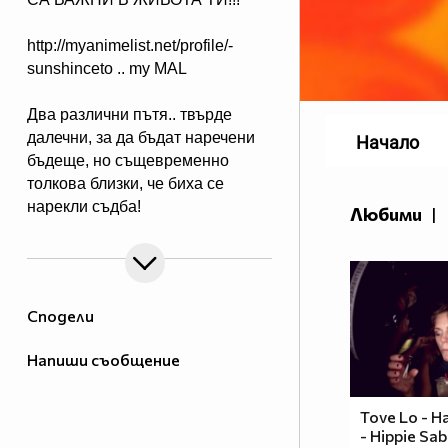
http://myanimelist.net/profile/-
sunshinceto .. my MAL
Два различни пътя.. твърде
далечни, за да бъдат наречени
Начало
бъдеще, но същевременно
толкова близки, че биха се
нарекли съдба!
Любими
|
( Naruto & Sasuke )
Сподели
Напиши съобщение
Tove Lo - Ha
- Hippie Sa