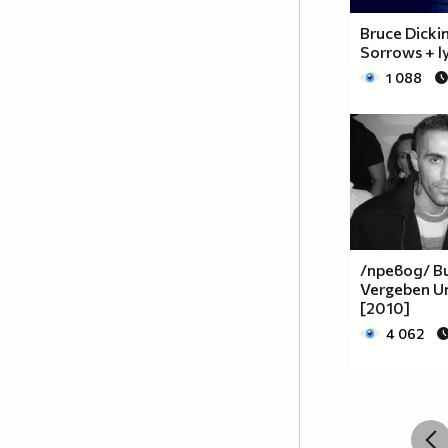
Bruce Dicki
Sorrows + ly
1 088
/превод/ Bu
Vergeben Un
[2010]
4 062