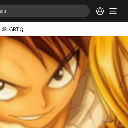
🌈LGBTQ