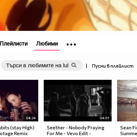
Плейлисти
Любими
|
Пусни в плейлист
04:24
04:01
bits (stay High)
Seether - Nobody Praying
Sean Fi
botage Remix
For Me - Vevo Edit -
Summer