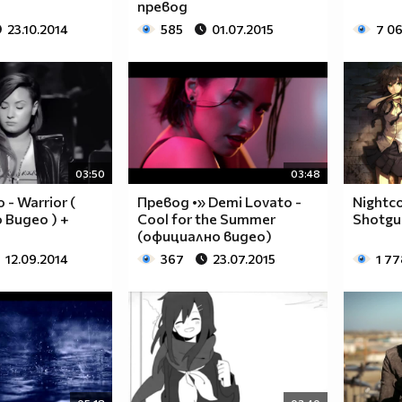
превод
23.10.2014
585
01.07.2015
7 0
03:50
03:48
 - Warrior (
Превод •» Demi Lovato -
Nightco
Видео ) +
Cool for the Summer
Shotgu
(официално видео)
12.09.2014
367
23.07.2015
1 77