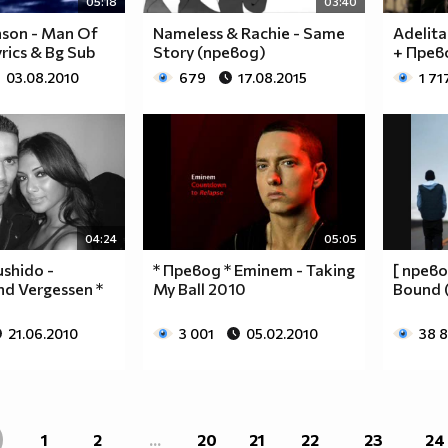
05:18
03:40
nson - Man Of
Nameless & Rachie - Same
Adelita
rics & Bg Sub
Story (превод)
+ Прев
03.08.2010
679
17.08.2015
1 71
04:24
05:05
shido -
* Превод * Eminem - Taking
[ прево
d Vergessen *
My Ball 2010
Bound 
21.06.2010
3 001
05.02.2010
38 
1
2
...
20
21
22
23
24