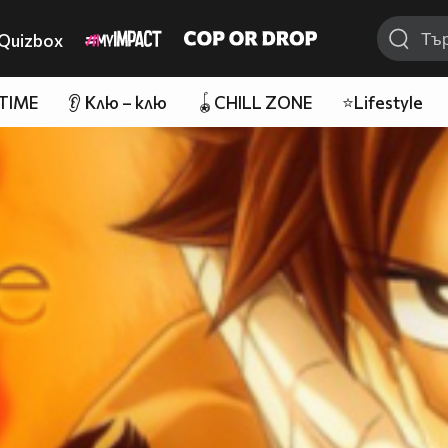
Quizbox
 TIME
👂 Клю – клю
🪀CHILL ZONE
⭐Lifestyle