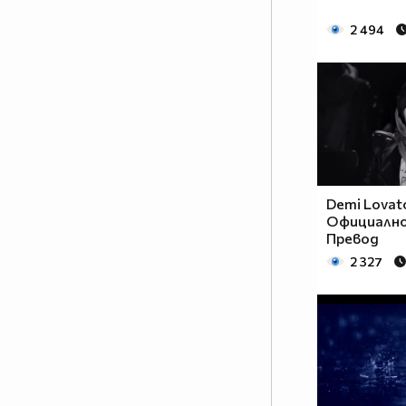
2 494
Demi Lovato
Официално 
Превод
2 327