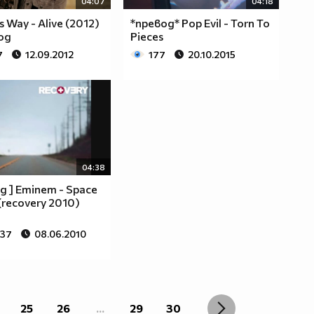
04:07
04:18
s Way - Alive (2012)
*превод* Pop Evil - Torn To
од
Pieces
7
12.09.2012
177
20.10.2015
04:38
д ] Eminem - Space
(recovery 2010)
837
08.06.2010
25
26
...
29
30