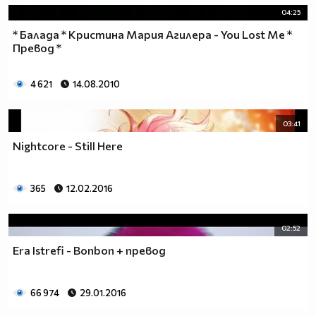
04:25
* Балада * Кристина Мария Агилера - You Lost Me *
Превод *
4 621
14.08.2010
03:41
Nightcore - Still Here
365
12.02.2016
02:52
Era Istrefi - Bonbon + превод
66 974
29.01.2016