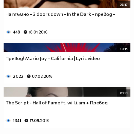
03:47
На тъмно - 3 doors down - In the Dark - превод -
448
18.01.2016
03:15
Превод! Mario Joy - California | Lyric video
2 022
07.02.2016
03:53
The Script - Hall of Fame ft. will.i.am + Превод
1 341
17.09.2013