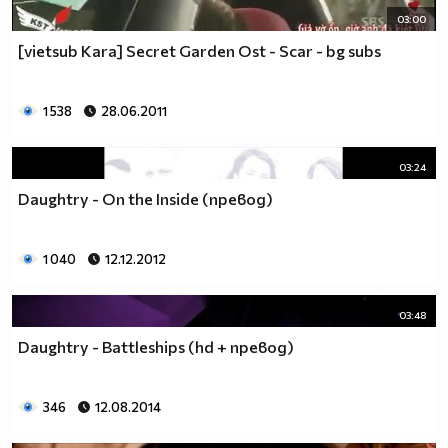
03:00
[vietsub Kara] Secret Garden Ost - Scar - bg subs
1 538
28.06.2011
03:24
Daughtry - On the Inside (превод)
1 040
12.12.2012
03:48
Daughtry - Battleships (hd + превод)
346
12.08.2014