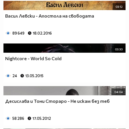
03:12
Васил Левски - Апостола на свободата
89 649
18.02.2016
03:30
Nightcore - World So Cold
24
13.05.2015
04:04
Десислава и Тони Стораро - Не искам без теб
58 286
17.05.2012