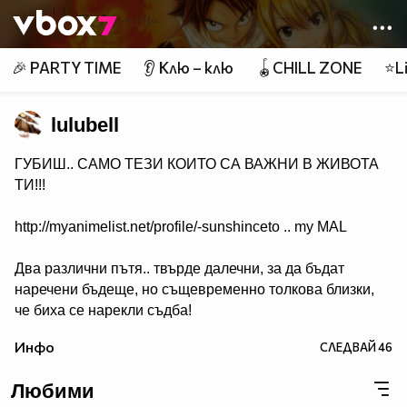
Member of
👾
🎉 PARTY TIME
👂 Клю – клю
🪀CHILL ZONE
⭐Li
lulubell
ГУБИШ.. САМО ТЕЗИ КОИТО СА ВАЖНИ В ЖИВОТА
ТИ!!!
http://myanimelist.net/profile/-sunshinceto .. my MAL
Два различни пътя.. твърде далечни, за да бъдат
наречени бъдеще, но същевременно толкова близки,
че биха се нарекли съдба!
( Naruto & Sasuke )
Инфо
СЛЕДВАЙ
46
Любими