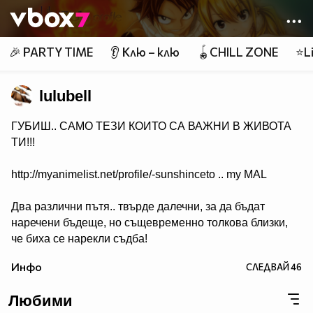
Member of
👾
🎉 PARTY TIME
👂 Клю – клю
🪀CHILL ZONE
⭐Li
lulubell
ГУБИШ.. САМО ТЕЗИ КОИТО СА ВАЖНИ В ЖИВОТА
ТИ!!!
http://myanimelist.net/profile/-sunshinceto .. my MAL
Два различни пътя.. твърде далечни, за да бъдат
наречени бъдеще, но същевременно толкова близки,
че биха се нарекли съдба!
( Naruto & Sasuke )
Инфо
СЛЕДВАЙ
46
Любими