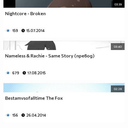
03:39
Nightcore - Broken
159
15.07.2014
03:40
Nameless & Rachie - Same Story (превод)
679
17.08.2015
02:28
Bestamvsofalltime The Fox
156
26.04.2014