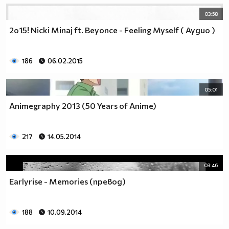
03:58
2о15! Nicki Minaj ft. Beyonce - Feeling Myself ( Аудио )
186
06.02.2015
05:01
Animegraphy 2013 (50 Years of Anime)
217
14.05.2014
03:46
Earlyrise - Memories (превод)
188
10.09.2014