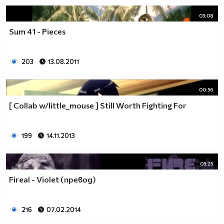
03:08
Sum 41 - Pieces
203
13.08.2011
00:56
[ Collab w/little_mouse ] Still Worth Fighting For
199
14.11.2013
05:25
Fireal - Violet (превод)
216
07.02.2014