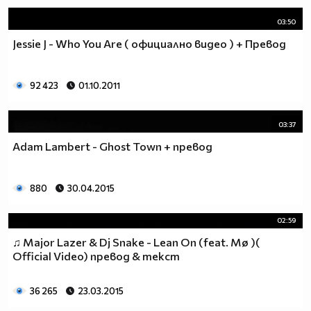
03:50
Jessie J - Who You Are ( официално видео ) + Превод
92 423
01.10.2011
03:37
Adam Lambert - Ghost Town + превод
880
30.04.2015
02:59
♫ Major Lazer & Dj Snake - Lean On (feat. Mø )(
Official Video) превод & текст
36 265
23.03.2015