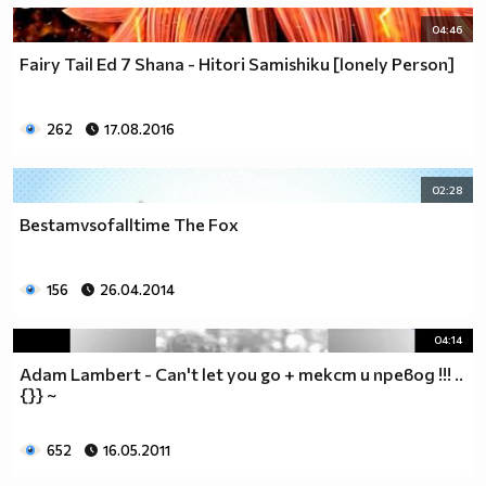
04:46
Fairy Tail Ed 7 Shana - Hitori Samishiku [lonely Person]
262
17.08.2016
02:28
Bestamvsofalltime The Fox
156
26.04.2014
04:14
Adam Lambert - Can't let you go + текст и превод !!! ..
{}} ~
652
16.05.2011