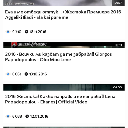
03:37
Ела и ме отведи оттук... • Жестока Премиера 2016
Aggeliki Iliadi - Ela kai pare me
9 710
18.11.2016
03:53
2016 • Всички ми казват да те забравя!! Giorgos
Papadopoulos - Oloi Mou Lene
6 051
13.10.2016
04:00
2016 Жестока! Какво направи и не направи?! Lena
Papadopoulou - Ekanes | Official Video
6 038
12.01.2016