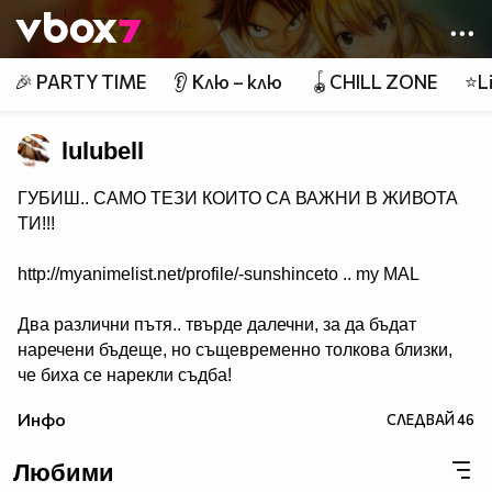
Member of
👾
🎉 PARTY TIME
👂 Клю – клю
🪀CHILL ZONE
⭐Li
lulubell
ГУБИШ.. САМО ТЕЗИ КОИТО СА ВАЖНИ В ЖИВОТА
ТИ!!!
http://myanimelist.net/profile/-sunshinceto .. my MAL
Два различни пътя.. твърде далечни, за да бъдат
наречени бъдеще, но същевременно толкова близки,
че биха се нарекли съдба!
( Naruto & Sasuke )
Инфо
СЛЕДВАЙ
46
Любими