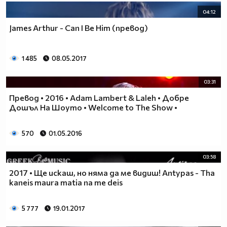
04:12
James Arthur - Can I Be Him (превод)
1 485
08.05.2017
03:31
Превод • 2016 • Adam Lambert & Laleh • Добре
Дошъл На Шоуто • Welcome to The Show •
570
01.05.2016
03:58
2017 • Ще искаш, но няма да ме видиш! Antypas - Tha
kaneis maura matia na me deis
5 777
19.01.2017