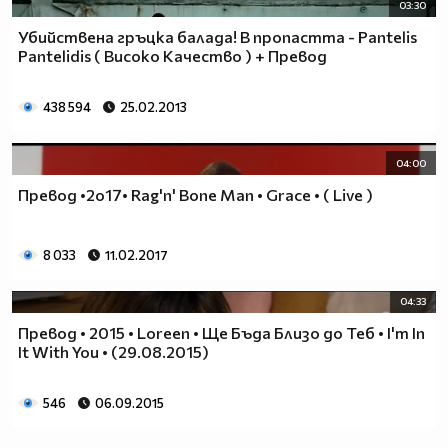
03:30
Убийствена гръцка балада! В пропастта - Pantelis
Pantelidis ( Високо Качество ) + Превод
438 594
25.02.2013
04:00
Превод •2o17• Rag'n' Bone Man • Grace • ( Live )
8 033
11.02.2017
04:33
Превод • 2015 • Loreen • Ще Бъда Близо до Теб • I'm In
It With You • (29.08.2015)
546
06.09.2015