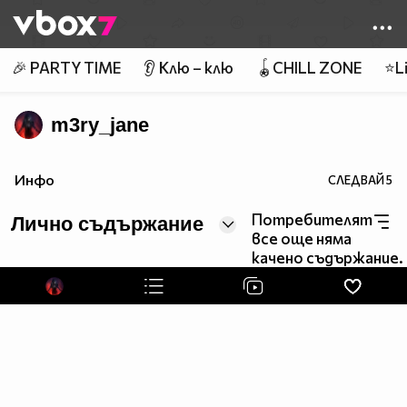
Member of
👾
🎉 PARTY TIME
👂 Клю – клю
🪀CHILL ZONE
⭐Li
m3ry_jane
Инфо
СЛЕДВАЙ
5
Потребителят
Лично съдържание
все още няма
качено съдържание.