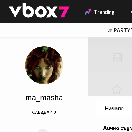
Member of
👾
Trending
🎉 PARTY
ma_masha
Начало
СЛЕДВАЙ
0
Лично съд