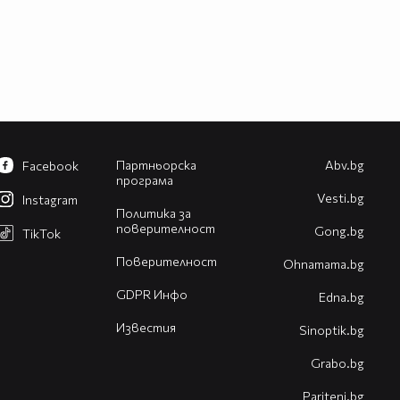
Партньорска
Abv.bg
Facebook
програма
Vesti.bg
Instagram
Политика за
поверителност
Gong.bg
TikTok
Поверителност
Оhnamama.bg
GDPR Инфо
Edna.bg
Известия
Sinoptik.bg
Grabo.bg
Pariteni.bg