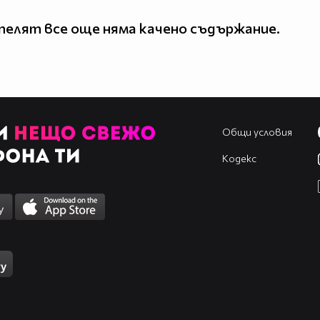
елят все още няма качено съдържание.
Общи условия
Кодекс