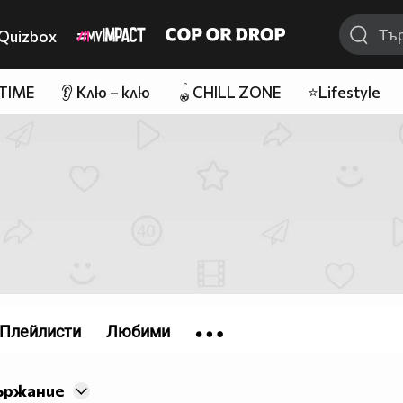
Quizbox
 TIME
👂 Клю – клю
🪀CHILL ZONE
⭐Lifestyle
Плейлисти
Любими
ържание