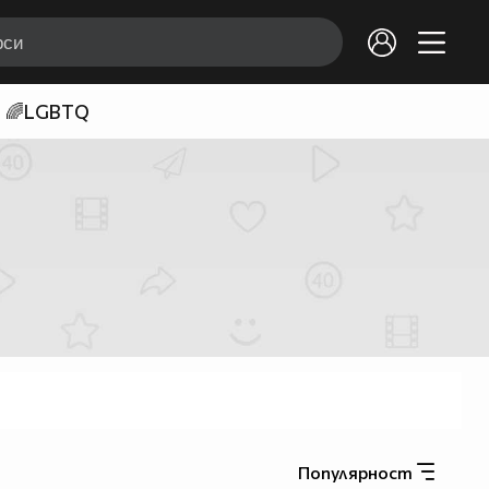
🌈LGBTQ
Популярност