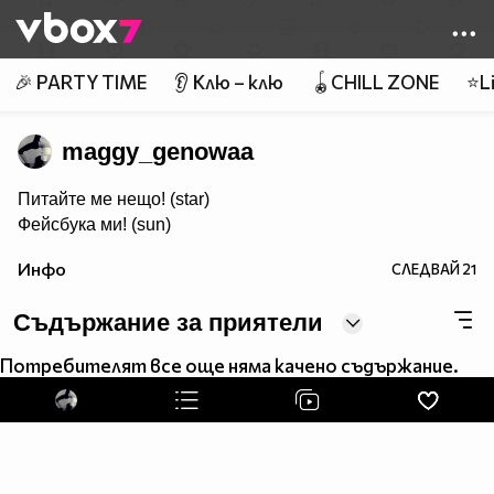
Member of
👾
🎉 PARTY TIME
👂 Клю – клю
🪀CHILL ZONE
⭐Li
maggy_genowaa
Питайте ме нещо! (star)
Фейсбука ми! (sun)
Инфо
СЛЕДВАЙ
21
Съдържание за приятели
Потребителят все още няма качено съдържание.