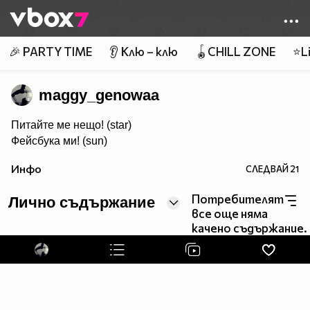
Member of
👾
🎉 PARTY TIME
👂 Клю – клю
🪀CHILL ZONE
⭐Li
maggy_genowaa
Питайте ме нещо! (star)
Фейсбука ми! (sun)
Инфо
СЛЕДВАЙ
21
Потребителят
Лично съдържание
все още няма
качено съдържание.