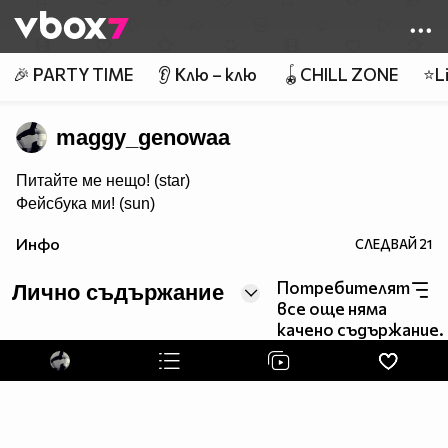
Member of
👾
🎉 PARTY TIME
👂 Клю – клю
🪀CHILL ZONE
⭐Li
maggy_genowaa
Питайте ме нещо! (star)
Фейсбука ми! (sun)
Инфо
СЛЕДВАЙ
21
Потребителят
Лично съдържание
все още няма
качено съдържание.