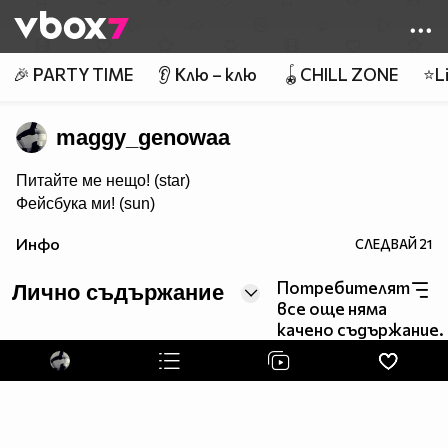
Member of
👾
🎉 PARTY TIME
👂 Клю – клю
🪀CHILL ZONE
⭐Li
maggy_genowaa
Питайте ме нещо! (star)
Фейсбука ми! (sun)
Инфо
СЛЕДВАЙ
21
Потребителят
Лично съдържание
все още няма
качено съдържание.