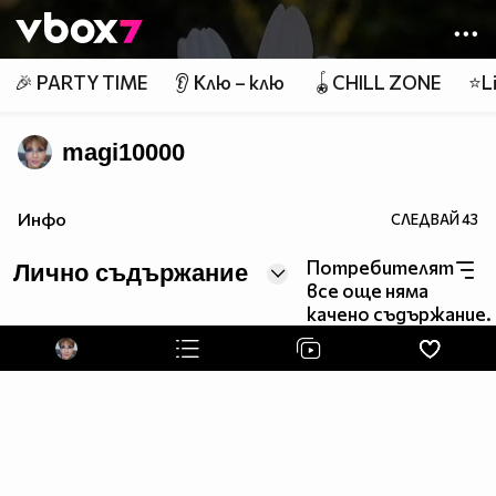
Member of
👾
🎉 PARTY TIME
👂 Клю – клю
🪀CHILL ZONE
⭐Li
magi10000
Инфо
СЛЕДВАЙ
43
Потребителят
Лично съдържание
все още няма
качено съдържание.