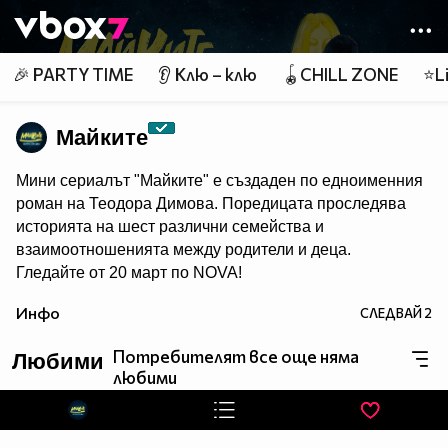
Member of
👾
🎉 PARTY TIME
👂 Клю – клю
🪀CHILL ZONE
⭐Li
Майките
Мини сериалът "Майките" е създаден по едноименния
роман на Теодора Димова. Поредицата проследява
историята на шест различни семейства и
взаимоотношенията между родители и деца.
Гледайте от 20 март по NOVA!
Инфо
СЛЕДВАЙ
2
Потребителят все още няма
Любими
любими