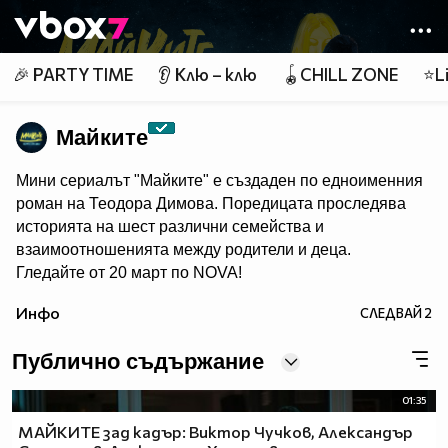
Member of
👾
🎉 PARTY TIME
👂 Клю – клю
🪀CHILL ZONE
⭐Li
Майките
Мини сериалът "Майките" е създаден по едноименния
роман на Теодора Димова. Поредицата проследява
историята на шест различни семейства и
взаимоотношенията между родители и деца.
Гледайте от 20 март по NOVA!
Инфо
СЛЕДВАЙ
2
Публично съдържание
01:35
МАЙКИТЕ зад кадър: Виктор Чучков, Александър