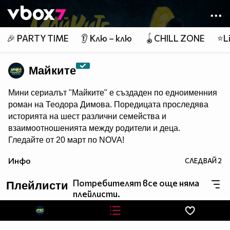
Member of
👾
🎉 PARTY TIME
👂 Клю – клю
🪀CHILL ZONE
⭐Li
Майките
Мини сериалът "Майките" е създаден по едноименния
роман на Теодора Димова. Поредицата проследява
историята на шест различни семейства и
взаимоотношенията между родители и деца.
Гледайте от 20 март по NOVA!
Инфо
СЛЕДВАЙ
2
Потребителят все още няма
Плейлисти
плейлисти.