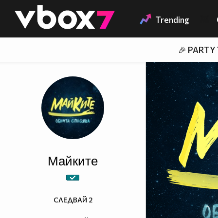
Member of
👾
Trending
🎉 PARTY
Майките
СЛЕДВАЙ
2