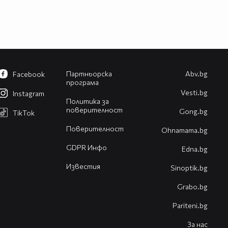
Партньорска
Abv.bg
Facebook
програма
Vesti.bg
Instagram
Политика за
поверителност
Gong.bg
TikTok
Поверителност
Оhnamama.bg
GDPR Инфо
Edna.bg
Известия
Sinoptik.bg
Grabo.bg
Pariteni.bg
За нас