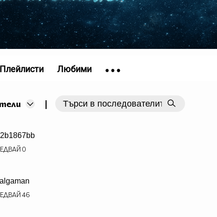
Плейлисти
Любими
|
тели
2b1867bb
ЕДВАЙ
0
algaman
ЕДВАЙ
46