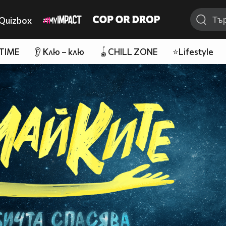
Quizbox
 TIME
👂 Клю – клю
🪀CHILL ZONE
⭐Lifestyle