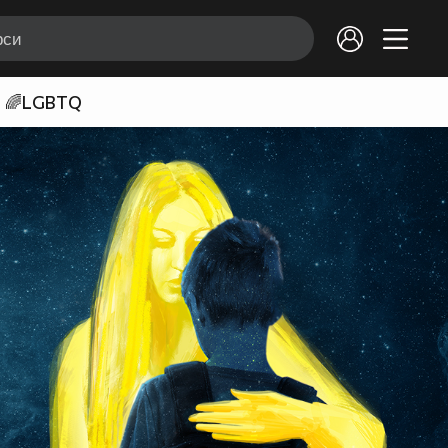
🌈LGBTQ