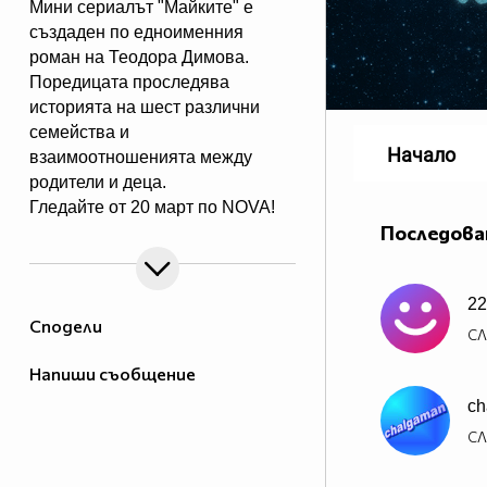
Мини сериалът "Майките" е
създаден по едноименния
роман на Теодора Димова.
Поредицата проследява
историята на шест различни
семейства и
Начало
взаимоотношенията между
родители и деца.
Гледайте от 20 март по NOVA!
Последова
22
Сподели
СЛ
Напиши съобщение
ch
СЛ