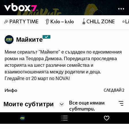
Member of
👾
🎉 PARTY TIME
👂 Клю – клю
🪀CHILL ZONE
⭐Li
Майките
Мини сериалът "Майките" е създаден по едноименния
роман на Теодора Димова. Поредицата проследява
историята на шест различни семейства и
взаимоотношенията между родители и деца.
Гледайте от 20 март по NOVA!
Инфо
СЛЕДВАЙ
2
Все още нямам
Моите субтитри
субтитри.