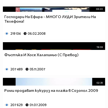
03:20
Господари На Ефира - МНОГО ЛУДИ Зрители На
Teлефона!
219 134
06.02.2008
19:03
Фъстъка И Хосе Халапиньо (С Превод)
207 489
05.11.2007
02:35
Роми продават кукуруз на плажа в Созопол 2009
207 629
01.07.2009