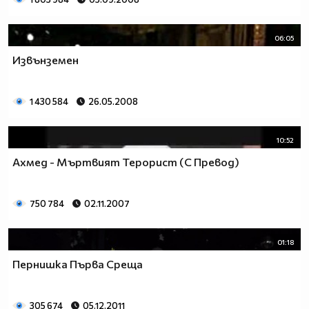
06:05
Извънземен
1 430 584
26.05.2008
10:52
Ахмед - Мъртвият Терорист (С Превод)
750 784
02.11.2007
01:18
Пернишка Първа Среща
305 674
05.12.2011