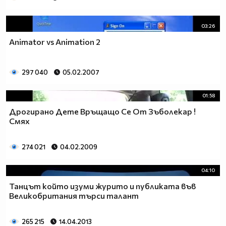
03:26
Animator vs Animation 2
297 040
05.02.2007
01:58
Дрогирано Дете Връщащо Се От Зъболекар !
Смях
274 021
04.02.2009
04:10
Танцът който изуми журито и публиката във
Великобритания търси талант
265 215
14.04.2013