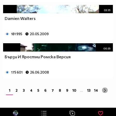
03:35
Damien Walters
181 995
20.05.2009
00:35
Бързи И Яростни Ромска Версия
175 601
26.06.2008
1
2
3
4
5
6
7
8
9
10
...
13
14