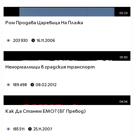
02:23
Ром Продава Царевица На Плажа
203 930
16.11.2006
01:50
Ненормалници в градския транспорт
189 498
08.02.2012
04:54
Как Да Станем ЕМО? (БГ Превод)
185 511
25.11.2007