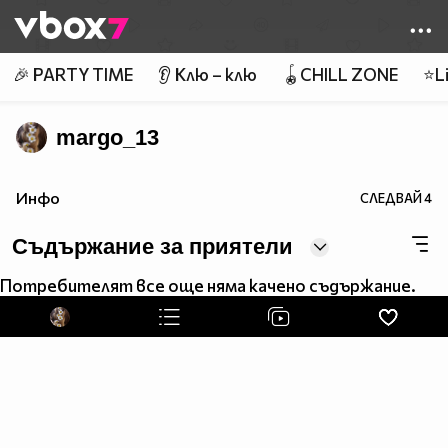
Member of
👾
🎉 PARTY TIME
👂 Клю – клю
🪀CHILL ZONE
⭐Li
margo_13
Инфо
СЛЕДВАЙ
4
Съдържание за приятели
Потребителят все още няма качено съдържание.