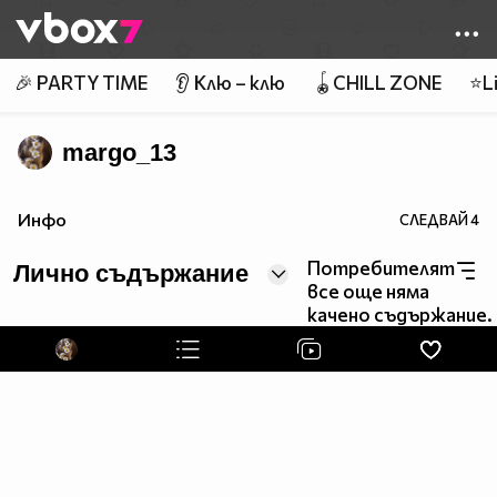
Member of
👾
🎉 PARTY TIME
👂 Клю – клю
🪀CHILL ZONE
⭐Li
margo_13
Инфо
СЛЕДВАЙ
4
Потребителят
Лично съдържание
все още няма
качено съдържание.