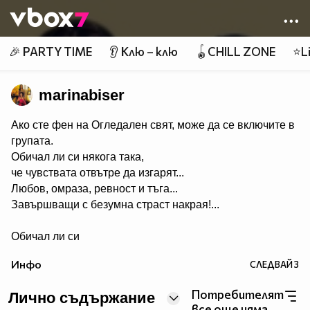
Member of
👾
🎉 PARTY TIME
👂 Клю – клю
🪀CHILL ZONE
⭐Li
marinabiser
Ако сте фен на Огледален свят, може да се включите в
групата.
Обичал ли си някога така,
че чувствата отвътре да изгарят...
Любов, омраза, ревност и тъга...
Завършващи с безумна страст накрая!...
Обичал ли си
някога така,
Инфо
СЛЕДВАЙ
3
че да си тръгваш, после да се връщаш,
разбирайки, че никой на света
Потребителят
Лично съдържание
по този начин няма да прегръщаш..Много страдам
все още няма