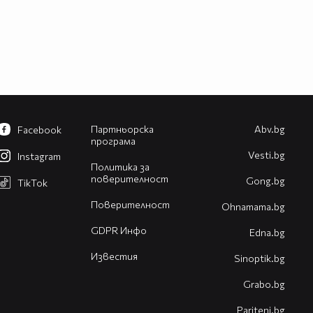
Партньорска
Abv.bg
Facebook
програма
Vesti.bg
Instagram
Политика за
поверителност
Gong.bg
TikTok
Поверителност
Оhnamama.bg
GDPR Инфо
Edna.bg
Известия
Sinoptik.bg
Grabo.bg
Pariteni.bg