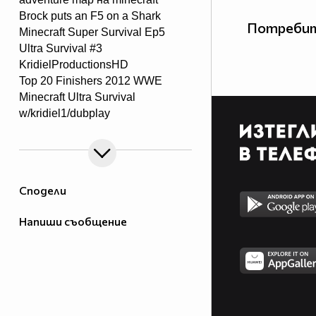
Brock puts an F5 on a Shark
Потребит
Minecraft Super Survival Ep5
Ultra Survival #3
KridielProductionsHD
Top 20 Finishers 2012 WWE
Minecraft Ultra Survival
w/kridiel1/dubplay
- Ep11.wmv
Мини Турнир - Епизод 1
Minecraft SMP [w Mods] - #5 -
EXPEDITION
Сподели
Village Survial с Kridiel1 и
Dubplay Ep 12
Напиши съобщение
Just Surviving - Ep5
http://www.******edfreegames.com/game/1487/armor-
mayhem
Bad Guys Gone Good - WWE Top
10
Влог в новия мол с Ани и Мия +