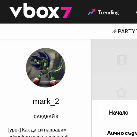
Member of
👾
Trending
🎉 PARTY
mark_2
Начало
СЛЕДВАЙ
3
[урок] Как да си направим
Лично съд
adventure map на minecraft