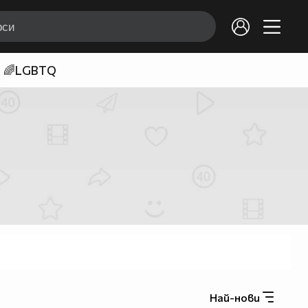
🌈LGBTQ
Най-нови