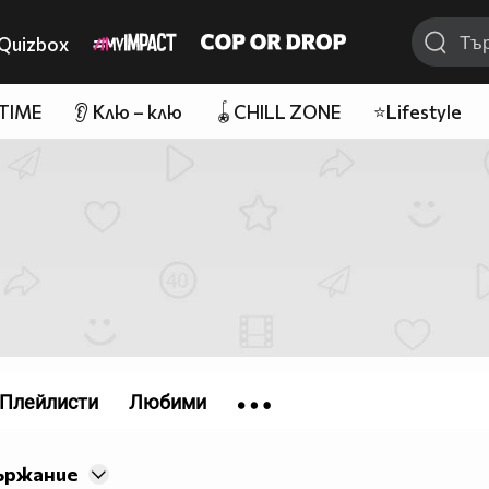
Quizbox
 TIME
👂 Клю – клю
🪀CHILL ZONE
⭐Lifestyle
Плейлисти
Любими
ържание