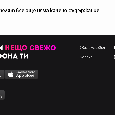
елят все още няма качено съдържание.
Общи условия
Кодекс