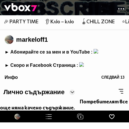
Member of
👾
🎉 PARTY TIME
👂 Клю – клю
🪀CHILL ZONE
⭐Li
markeloff1
► Абонирайте се за мен и в YouTube :
► Скоро и Facebook Страница :
border="0" alt=" ">
Инфо
СЛЕДВАЙ
13
Лично съдържание
Потребителят все
още няма качено съдържание.