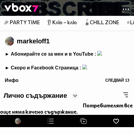
Member of
👾
🎉 PARTY TIME
👂 Клю – клю
🪀CHILL ZONE
⭐Li
markeloff1
► Абонирайте се за мен и в YouTube :
► Скоро и Facebook Страница :
border="0" alt=" ">
Инфо
СЛЕДВАЙ
13
Лично съдържание
Потребителят все
още няма качено съдържание.