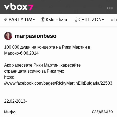
Member of
👾
🎉 PARTY TIME
👂 Клю – клю
🪀CHILL ZONE
⭐Li
marpasionbeso
100 000 души на концерта на Рики Мартин в
Мароко-6.06.2014
Ако харесвате Рики Мартин, харесайте
страницата,всичко за Рики тук:
https:
//www.facebook.com/pages/RickyMartinElitBulgaria/22503
22.02-2013-
ЛИЧНО СЪОБЩЕНИЕ ОТ РИКИ МАРТИН ЗА МЕН В
Инфо
СЛЕДВАЙ
30
ТУИТЪР. АЗ СЪМ НА СЕДМОТО НЕБЕ. ОБИЧАМ