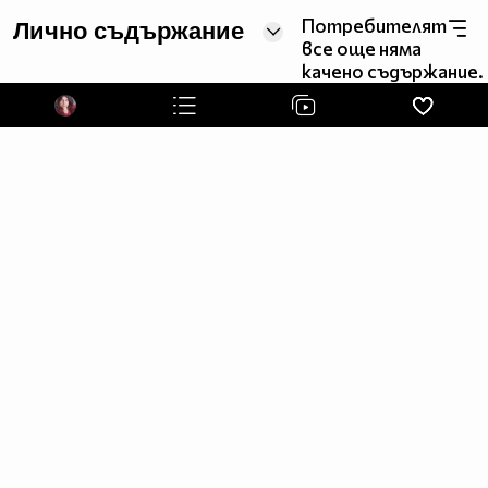
ТЕ,РИКИ. ОБИЧАМ ТЕ,ЗАВИНАГИ!
Потребителят
Лично съдържание
все още няма
15.04.2014- съобщение от Рики Мартин за мен в
качено съдържание.
Туитър: Няма търпение да дойде в София и ми
изпраща много любов.