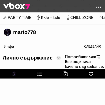
Member of
👾
🎉 PARTY TIME
👂 Клю – клю
🪀CHILL ZONE
⭐Li
marto778
Инфо
СЛЕДВАЙ
0
Потребителят
Лично съдържание
все още няма
качено съдържание.