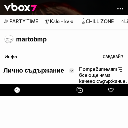
Member of
👾
🎉 PARTY TIME
👂 Клю – клю
🪀CHILL ZONE
⭐Li
martobmp
Инфо
СЛЕДВАЙ
7
Потребителят
Лично съдържание
все още няма
качено съдържание.