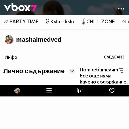
Member of
👾
🎉 PARTY TIME
👂 Клю – клю
🪀CHILL ZONE
⭐Li
mashaimedved
Инфо
СЛЕДВАЙ
3
Потребителят
Лично съдържание
все още няма
качено съдържание.