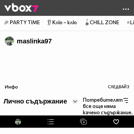
Member of
👾
🎉 PARTY TIME
👂 Клю – клю
🪀CHILL ZONE
⭐Li
maslinka97
Инфо
СЛЕДВАЙ
3
Потребителят
Лично съдържание
все още няма
качено съдържание.