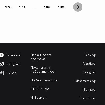
176
177
...
188
189
Партньорска
Abv.bg
Facebook
програма
Vesti.bg
Instagram
Политика за
поверителност
Gong.bg
TikTok
Поверителност
Оhnamama.bg
GDPR Инфо
Edna.bg
Известия
Sinoptik.bg