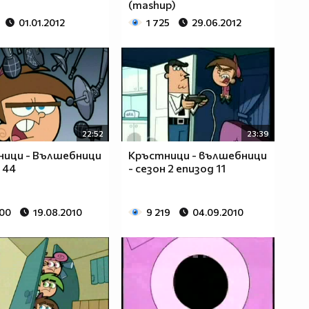
(mashup)
01.01.2012
1 725
29.06.2012
22:52
23:39
ници - Вълшебници
Кръстници - вълшебници
 44
- сезон 2 епизод 11
300
19.08.2010
9 219
04.09.2010