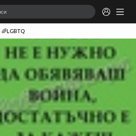
🌈LGBTQ