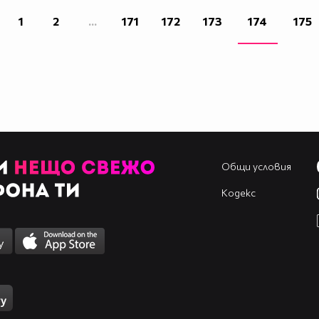
1
2
...
171
172
173
174
175
Общи условия
Кодекс