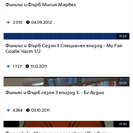
Финиъс и Фърб Мисия Марвел
2 010
04.09.2012
11:20
Финиъс и Фърб Сезон 3 Специален епизод - My Fair
Goalie Част 1/2
1 727
11.12.2011
10:25
Финияс и Фърб сезон 3 епизод 3. - Бг Аудио
4 364
03.10.2011
21:30