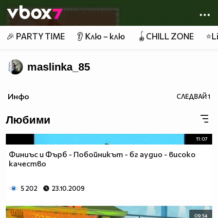
Member of
👾
🎉 PARTY TIME
👂 Клю – клю
🪀CHILL ZONE
⭐Li
maslinka_85
Инфо
СЛЕДВАЙ
1
Любими
11:07
Финиъс и Фърб - Побойникът - бг аудио - високо
качество
5 202
23.10.2009
09:54