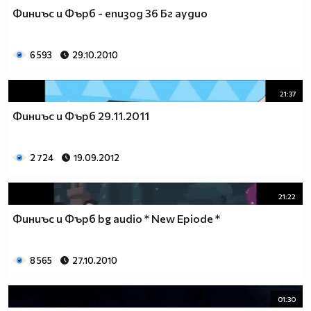
Финиъс и Фърб - епизод 36 Бг аудио
6 593
29.10.2010
21:37
Финиъс и Фърб 29.11.2011
2 724
19.09.2012
21:22
Финиъс и Фърб bg audio * New Epiode *
8 565
27.10.2010
01:30