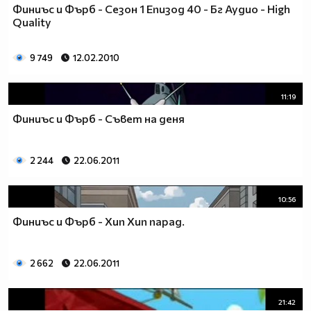
Финиъс и Фърб - Сезон 1 Епизод 40 - Бг Аудио - High
Quality
9 749
12.02.2010
11:19
Финиъс и Фърб - Съвет на деня
2 244
22.06.2011
10:56
Финиъс и Фърб - Хип Хип парад.
2 662
22.06.2011
21:42