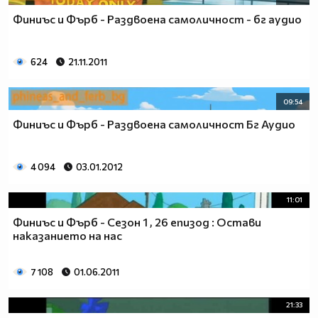
Финиъс и Фърб - Раздвоена самоличност - бг аудио
624
21.11.2011
09:54
Финиъс и Фърб - Раздвоена самоличност Бг Аудио
4 094
03.01.2012
11:01
Финиъс и Фърб - Сезон 1 , 26 епизод : Остави
наказанието на нас
7 108
01.06.2011
21:33