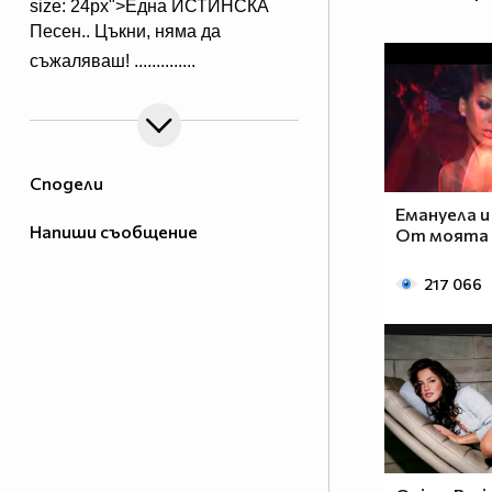
size: 24px">Една ИСТИНСКА
Песен.. Цъкни, няма да
съжаляваш!
..............
Сподели
Емануела и
Напиши съобщение
От моята 
217 066