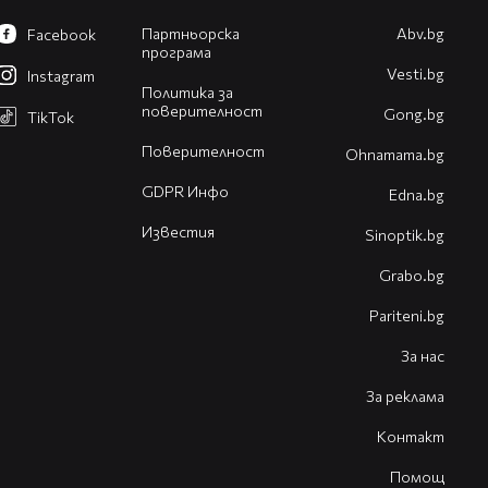
Партньорска
Abv.bg
Facebook
програма
Vesti.bg
Instagram
Политика за
поверителност
Gong.bg
TikTok
Поверителност
Оhnamama.bg
GDPR Инфо
Edna.bg
Известия
Sinoptik.bg
Grabo.bg
Pariteni.bg
За нас
За реклама
Контакт
Помощ