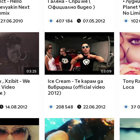
ct - Hello
Галена - Спри ме (
• Лудни
evyakin Next
Официално видео )
Planet 
emix
No Limi
27.06.2010
407 184
07.05.2012
102
03:25
03:09
 , Xzibit - We
Ice Cream - Те карам да
Tony Ra
( Video
вибрираш (official video
Loca
e )
2012)
14.08.2012
208 548
22.06.2012
37 