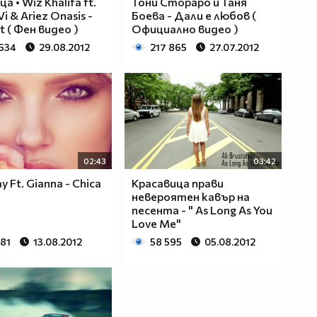
ца • Wiz Khalifa ft.
Тони Стораро и Таня
Vi & Ariez Onasis -
Боева - Дали е любов (
t ( Фен видео )
Официално видео )
 634
29.08.2012
217 865
27.07.2012
02:43
03:42
y Ft. Gianna - Chica
Красавица прави
невеpоятен кавър на
песента - " As Long As You
Love Me"
081
13.08.2012
58 595
05.08.2012