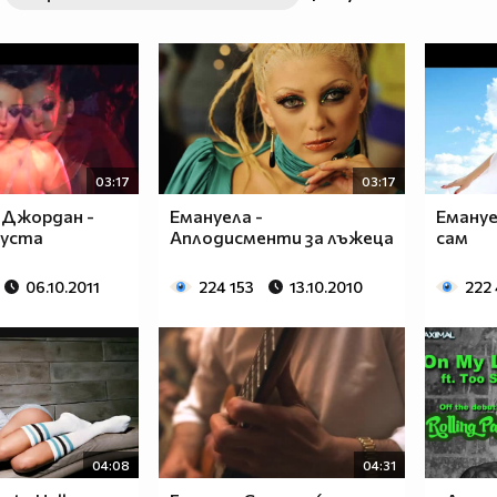
03:17
03:17
 Джордан -
Емануела -
Емануе
уста
Аплодисменти за лъжеца
сам
06.10.2011
224 153
13.10.2010
222
04:08
04:31