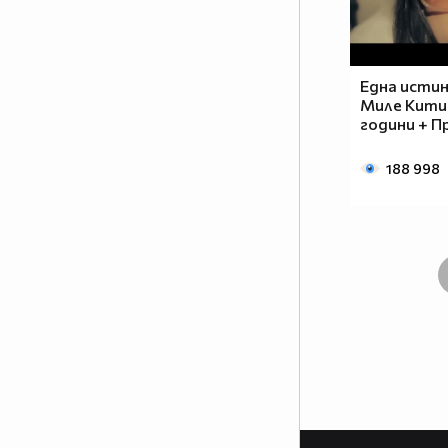
Една истин
Миле Китич
години + П
188 998