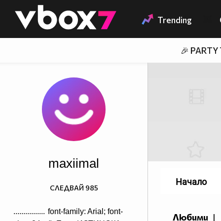
Member of
👾
Trending
🎉 PARTY
maxiimal
Начало
СЛЕДВАЙ
985
................
font-family: Arial; font-
Любими
|