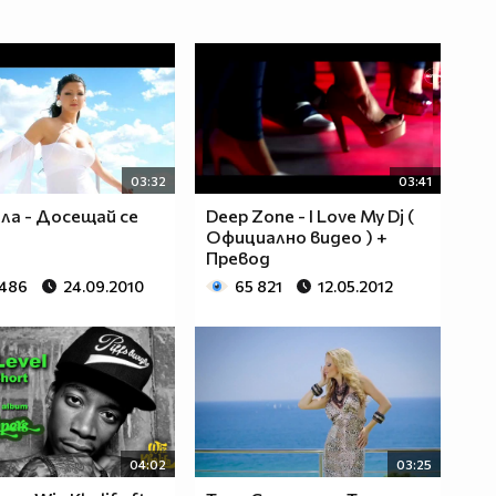
03:32
03:41
ла - Досещай се
Deep Zone - I Love My Dj (
Официално видео ) +
Превод
 486
24.09.2010
65 821
12.05.2012
04:02
03:25