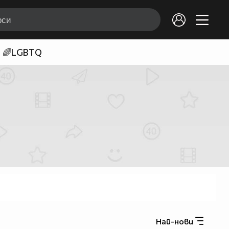
🌈LGBTQ
Най-нови