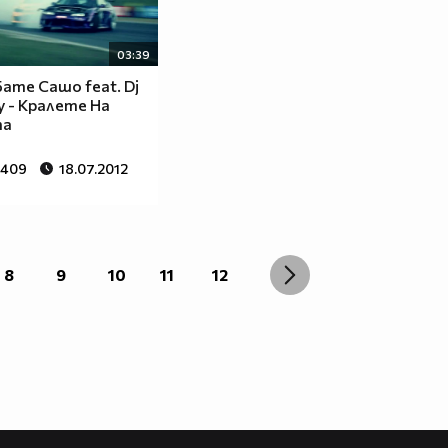
03:39
Бате Сашо feat. Dj
 - Кралете На
та
 409
18.07.2012
8
9
10
11
12