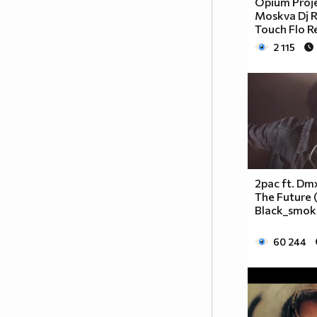
Opium Proje
Moskva Dj R
Touch Flo R
2 115
2pac ft. Dmx
The Future 
Black_smok
60 244