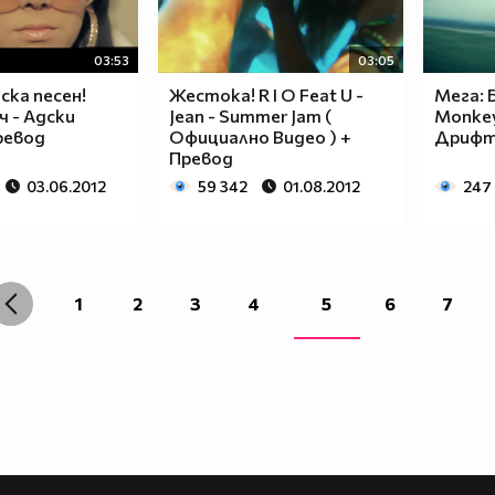
03:53
03:05
ска песен!
Жестока! R I O Feat U -
Мега: 
 - Адски
Jean - Summer Jam (
Monkey
ревод
Официално Видео ) +
Дриф
Превод
03.06.2012
59 342
01.08.2012
247
1
2
3
4
5
6
7