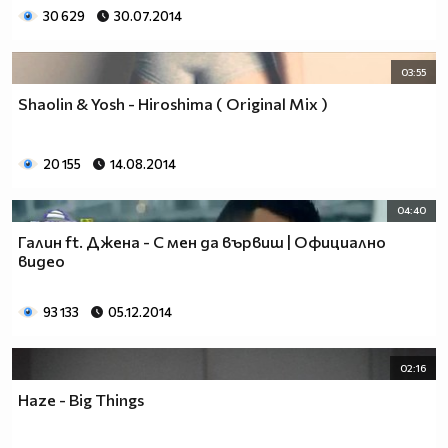
30 629
30.07.2014
03:55
Shaolin & Yosh - Hiroshima ( Original Mix )
20 155
14.08.2014
04:40
Галин ft. Джена - С мен да вървиш | Официално
видео
93 133
05.12.2014
02:16
Haze - Big Things