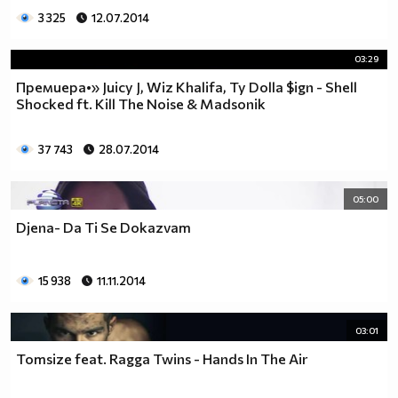
3 325
12.07.2014
03:29
Премиера•» Juicy J, Wiz Khalifa, Ty Dolla $ign - Shell
Shocked ft. Kill The Noise & Madsonik
37 743
28.07.2014
05:00
Djena- Da Ti Se Dokazvam
15 938
11.11.2014
03:01
Tomsize feat. Ragga Twins - Hands In The Air