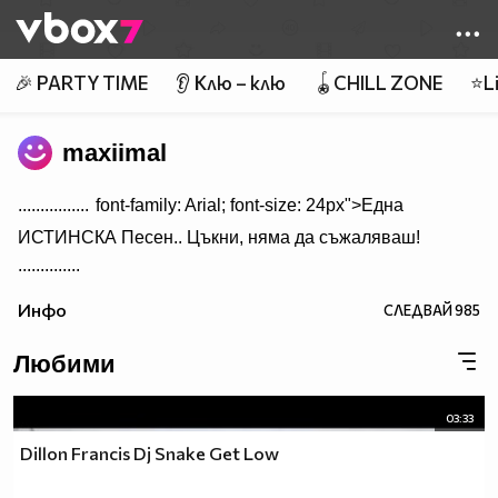
Member of
👾
🎉 PARTY TIME
👂 Клю – клю
🪀CHILL ZONE
⭐Li
maxiimal
................
font-family: Arial; font-size: 24px">Една
ИСТИНСКА Песен.. Цъкни, няма да съжаляваш!
..............
Инфо
СЛЕДВАЙ
985
Любими
03:33
Dillon Francis Dj Snake Get Low