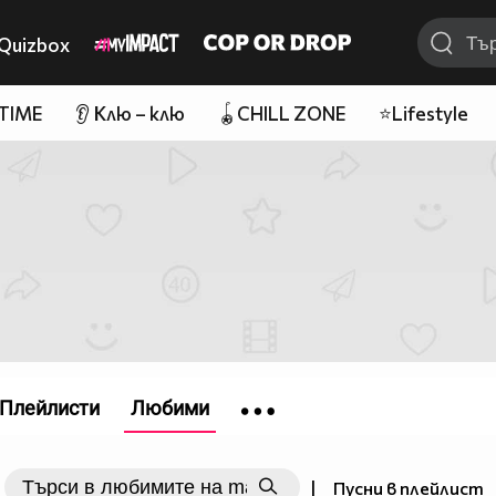
Quizbox
 TIME
👂 Клю – клю
🪀CHILL ZONE
⭐Lifestyle
Плейлисти
Любими
|
Пусни в плейлист