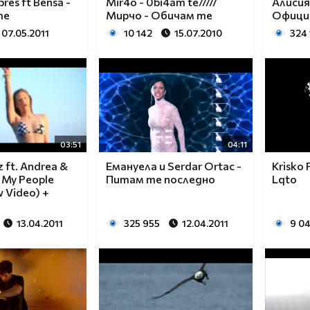
es ft Bensa -
Mir4o - 0bi4am te/////
Алисия
те
Мирчо - Обичам те
Официа
07.05.2011
10 142
15.07.2010
324
03:51
04:11
 ft. Andrea &
Емануела и Serdar Ortac -
Krisko 
l My People
Питам те последнo
Lqto
w Video) +
13.04.2011
325 955
12.04.2011
9 0