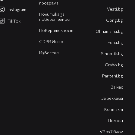
програма
Vesti.bg
Instagram
Политика за
поверителност
Gong.bg
TikTok
Поверителност
Оhnamama.bg
GDPR Инфо
Edna.bg
Известия
Sinoptik.bg
Grabo.bg
Pariteni.bg
За нас
За реклама
Контакт
Помощ
VBox7 блог