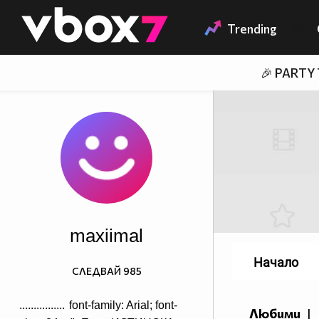
Member of
👾
Trending
🎉 PARTY
maxiimal
Начало
СЛЕДВАЙ
985
................
font-family: Arial; font-
Любими
|