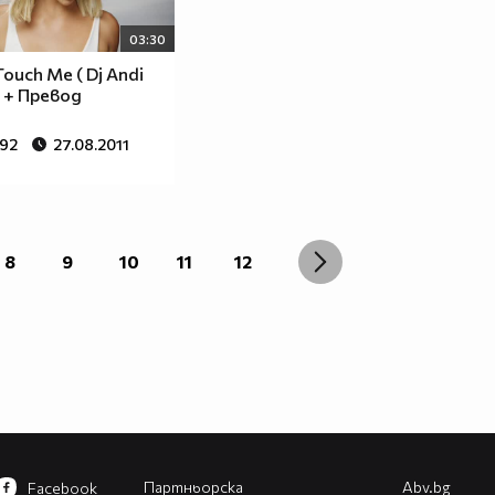
03:30
Touch Me ( Dj Andi
) + Превод
292
27.08.2011
8
9
10
11
12
Партньорска
Abv.bg
Facebook