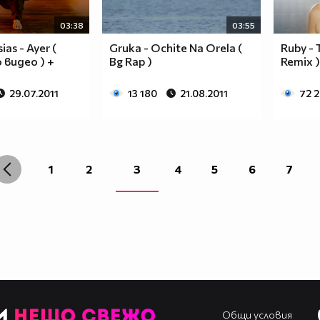
03:38
03:55
ias - Ayer (
Gruka - Ochite Na Orela (
Ruby - 
видео ) +
Bg Rap )
Remix 
29.07.2011
13 180
21.08.2011
72 
1
2
3
4
5
6
7
Общи условия