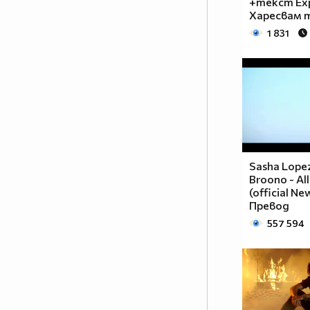
+текст Expr
Харесвам 
1 831
Sasha Lopez
Broono - Al
(official Ne
Превод
557 594