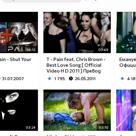
06:12
03:49
ain - Shut Your
T - Pain feat. Chris Brown -
Емануе
Best Love Song [ Official
Официа
Video H D 2011 ] Превод
31.07.2007
1 795
26.05.2011
4 18
03:24
03:10