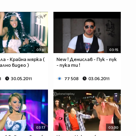
03:41
03:15
ла - Крайна мярка (
Nеw ! Денислав - Пук - пук
лно видео )
- пука ти !
1
30.05.2011
77 508
03.06.2011
03:17
03:30