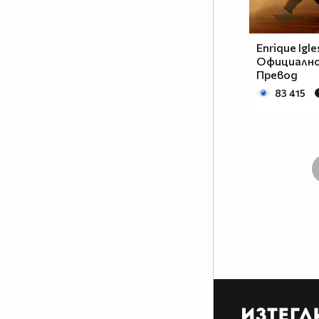
Enrique Igles
Официално 
Превод
83 415