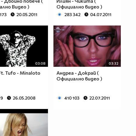
 - Двойно повече (
Илиян - Чикита (
лно Видео )
Официално видео )
 173
20.05.2011
283 342
04.07.2011
03:08
03:32
Ft. Tufo - Minaloto
Андреа - Докрай (
Официално видео )
49
26.05.2008
410 103
22.07.2011