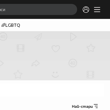
🌈LGBTQ
Най-стари