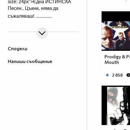
size: 24px">Една ИСТИНСКА
Песен.. Цъкни, няма да
съжаляваш!
..............
Сподели
Prodigy & P
Напиши съобщение
Mouth
2 858