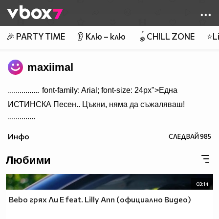
Member of
👾
🎉 PARTY TIME
👂 Клю – клю
🪀CHILL ZONE
⭐Li
maxiimal
................
font-family: Arial; font-size: 24px">Една
ИСТИНСКА Песен.. Цъкни, няма да съжаляваш!
..............
Инфо
СЛЕДВАЙ
985
Любими
03:14
Bebo грях Ли Е feat. Lilly Ann (официално Видео)