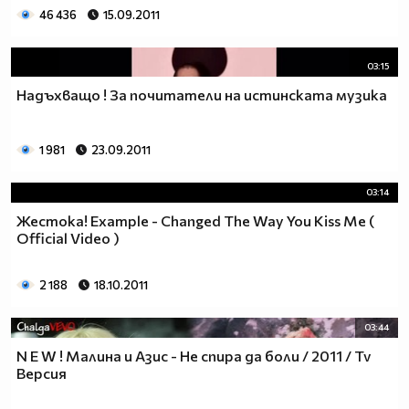
46 436
15.09.2011
03:15
Надъхващо ! За почитатели на истинската музика
1 981
23.09.2011
03:14
Жестока! Example - Changed The Way You Kiss Me (
Official Video )
2 188
18.10.2011
03:44
N E W ! Малина и Азис - Не спира да боли / 2011 / Tv
Версия