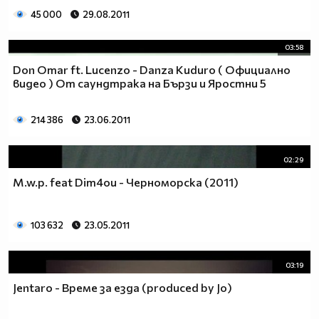
45 000
29.08.2011
03:58
Don Omar ft. Lucenzo - Danza Kuduro ( Официално
видео ) От саундтрака на Бързи и Яростни 5
214 386
23.06.2011
02:29
M.w.p. feat Dim4ou - Черноморска (2011)
103 632
23.05.2011
03:19
Jentaro - Време за езда (produced by Jo)