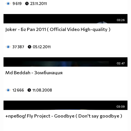
9 619
23.11.2011
03:26
Joker - Бг Рап 2011 ( Official Video High-quality )
37 387
05.12.2011
02:47
Md Beddah - Зомбинация
12 666
11.08.2008
03:09
+превод! Fly Project - Goodbye ( Don't say goodbye )