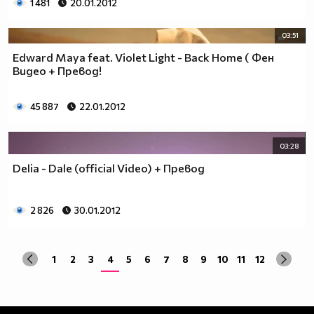
1 481
20.01.2012
03:51
Edward Maya feat. Violet Light - Back Home ( Фен
Видео + Превод!
45 887
22.01.2012
03:28
Delia - Dale (official Video) + Превод
2 826
30.01.2012
1
2
3
4
5
6
7
8
9
10
11
12