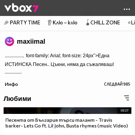
Member of
👾
🎉 PARTY TIME
👂 Клю – клю
🪀CHILL ZONE
⭐Li
maxiimal
................
font-family: Arial; font-size: 24px">Една
ИСТИНСКА Песен.. Цъкни, няма да съжаляваш!
..............
Инфо
СЛЕДВАЙ
985
Любими
03:27
Песента от България търси талант - Travis
barker- Lets Go ft. Lil John, Busta rhymes (music Video)