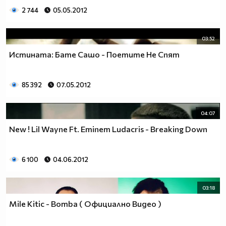
2 744
05.05.2012
03:52
Истината: Бате Сашо - Поетите Не Спят
85 392
07.05.2012
04:07
New ! Lil Wayne Ft. Eminem Ludacris - Breaking Down
6 100
04.06.2012
03:18
Mile Kitic - Bomba ( Официално Видео )