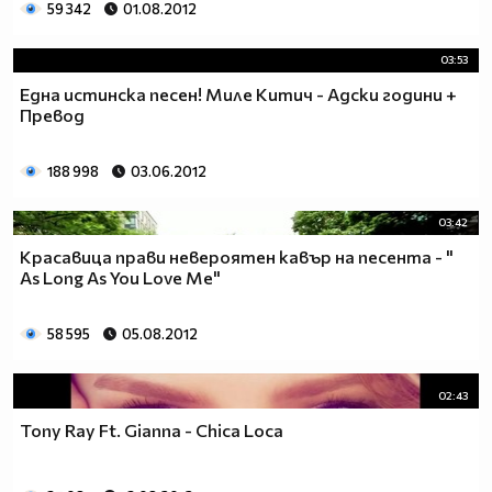
59 342
01.08.2012
03:53
Една истинска песен! Миле Китич - Адски години +
Превод
188 998
03.06.2012
03:42
Красавица прави невеpоятен кавър на песента - "
As Long As You Love Me"
58 595
05.08.2012
02:43
Tony Ray Ft. Gianna - Chica Loca