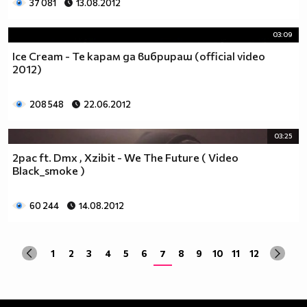
37 081
13.08.2012
03:09
Ice Cream - Те карам да вибрираш (official video
2012)
208 548
22.06.2012
03:25
2pac ft. Dmx , Xzibit - We The Future ( Video
Black_smoke )
60 244
14.08.2012
1
2
3
4
5
6
7
8
9
10
11
12