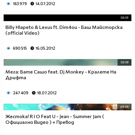
163 979
14.07.2012
03:01
Billy Hlapeto & Lexus ft. Dim4ou - Баш Майсторска
(official Video)
690 515
16.05.2012
03:39
Мега: Бате Сашо feat. Dj Monkey - Кралете На
Дрифта
247 409
18.07.2012
03:05
Жестока! R I O Feat U - Jean - Summer Jam (
Официално Видео ) + Превод