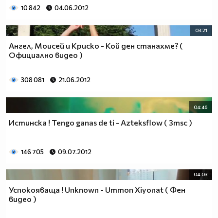
10 842
04.06.2012
03:21
Ангел, Моисей и Криско - Кой ден станахме? (
Официално видео )
308 081
21.06.2012
04:46
Истинска ! Tengo ganas de ti - Azteksflow ( 3msc )
146 705
09.07.2012
04:03
Успокояваща ! Unknown - Ummon Xiyonat ( Фен
видео )