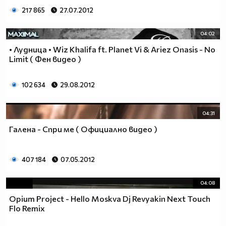
217 865
27.07.2012
04:02
• Лудница • Wiz Khalifa ft. Planet Vi & Ariez Onasis - No
Limit ( Фен видео )
102 634
29.08.2012
04:31
Галена - Спри ме ( Официално видео )
407 184
07.05.2012
04:08
Opium Project - Hello Moskva Dj Revyakin Next Touch
Flo Remix