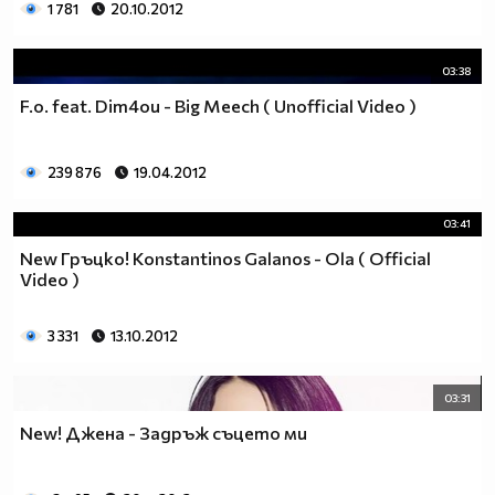
1 781
20.10.2012
03:38
F.o. feat. Dim4ou - Big Meech ( Unofficial Video )
239 876
19.04.2012
03:41
New Гръцко! Konstantinos Galanos - Ola ( Official
Video )
3 331
13.10.2012
03:31
New! Джена - Задръж съцето ми