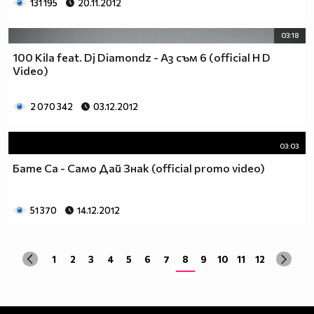
131 195
20.11.2012
03:18
100 Kila feat. Dj Diamondz - Аз съм 6 (official H D
Video)
2 070 342
03.12.2012
03:03
Бате Са - Само Дай Знаk (official promo video)
51 370
14.12.2012
1
2
3
4
5
6
7
8
9
10
11
12