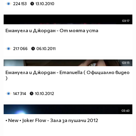
224 153
13.10.2010
03:17
Емануела и Джордан - От моята уста
217 066
06.10.2011
03:15
Емануела и Джордан - Emanuella ( Официално видео
)
147 314
10.10.2012
03:43
• New • Joker Flow - Зала за пушачи 2012