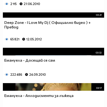
2 115
27.06.2010
03:41
Deep Zone - I Love My Dj ( Официално видео ) +
Превод
65 821
12.05.2012
03:32
Емануела - Досещай се сам
222 486
24.09.2010
03:17
Емануела - Аплодисменти за лъжеца