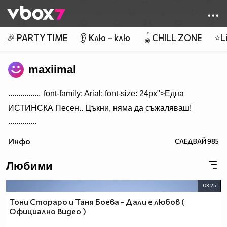
Member of
👾
🎉 PARTY TIME
👂 Клю – клю
🪀CHILL ZONE
⭐Li
maxiimal
................
font-family: Arial; font-size: 24px">Една
ИСТИНСКА Песен.. Цъкни, няма да съжаляваш!
..............
Инфо
СЛЕДВАЙ
985
Любими
03:25
Тони Стораро и Таня Боева - Дали е любов (
Официално видео )