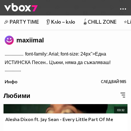
Member of
👾
🎉 PARTY TIME
👂 Клю – клю
🪀CHILL ZONE
⭐Li
maxiimal
................
font-family: Arial; font-size: 24px">Една
ИСТИНСКА Песен.. Цъкни, няма да съжаляваш!
..............
Инфо
СЛЕДВАЙ
985
Любими
03:32
Alesha Dixon ft. Jay Sean - Every Little Part Of Me