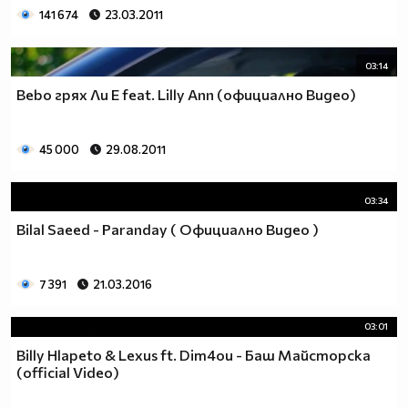
141 674
23.03.2011
03:14
Bebo грях Ли Е feat. Lilly Ann (официално Видео)
45 000
29.08.2011
03:34
Bilal Saeed - Paranday ( Официално Видео )
7 391
21.03.2016
03:01
Billy Hlapeto & Lexus ft. Dim4ou - Баш Майсторска
(official Video)