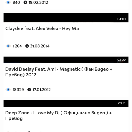
840
19.02.2012
04:03
Claydee feat. Alex Velea - Hey Ma
1 264
31.08.2014
03:09
David Deejay Feat. Ami - Magnetic ( Фен Видео +
Превод) 2012
18 329
17.01.2012
03:41
Deep Zone - I Love My Dj ( Официално видео ) +
Превод