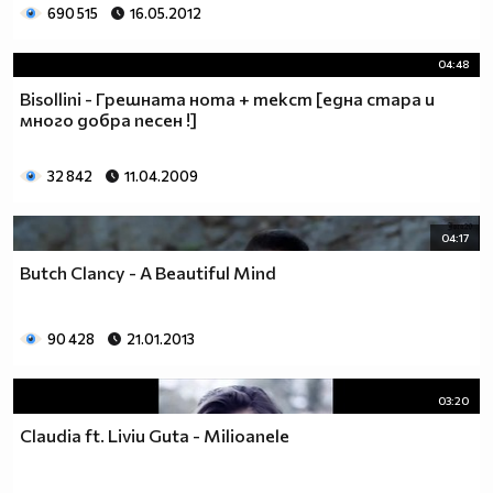
690 515
16.05.2012
04:48
Bisollini - Грешната нота + текст [една стара и
много добра песен !]
32 842
11.04.2009
04:17
Butch Clancy - A Beautiful Mind
90 428
21.01.2013
03:20
Claudia ft. Liviu Guta - Milioanele