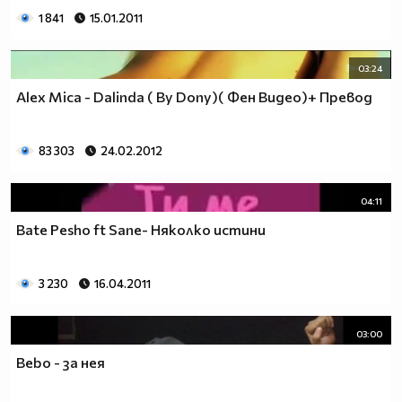
1 841
15.01.2011
03:24
Alex Mica - Dalinda ( By Dony)( Фен Видео)+ Превод
83 303
24.02.2012
04:11
Bate Pesho ft Sane- Няколко истини
3 230
16.04.2011
03:00
Bebo - за нея