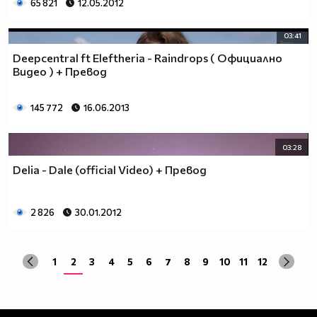
65 821
12.05.2012
03:41
Deepcentral ft Eleftheria - Raindrops ( Официално
Видео ) + Превод
145 772
16.06.2013
03:28
Delia - Dale (official Video) + Превод
2 826
30.01.2012
1
2
3
4
5
6
7
8
9
10
11
12