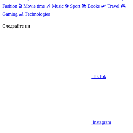
Fashion
🎬
Movie time
🎶
Music
⚽
Sport
📚
Books
🛩
Travel
🎮
Gaming
💻
Тechnologies
Следвайте ни
TikTok
Instagram