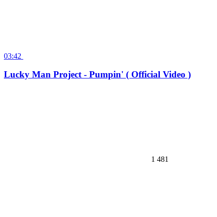
Lucky Man Project - Pumpin' ( Official Video )
1 481