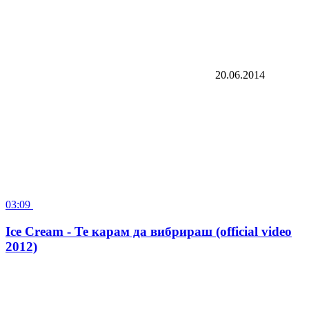
20.06.2014
03:09
Ice Cream - Те карам да вибрираш (official video
2012)