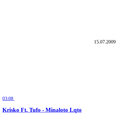
80 396
15.07.2009
03:08
Krisko Ft. Tufo - Minaloto Lqto