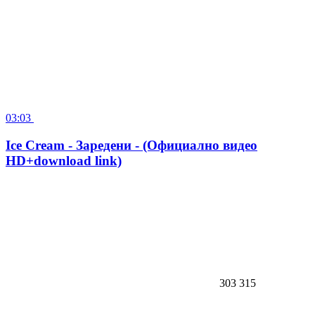
03:03
Ice Cream - Заредени - (Официално видео
HD+download link)
303 315