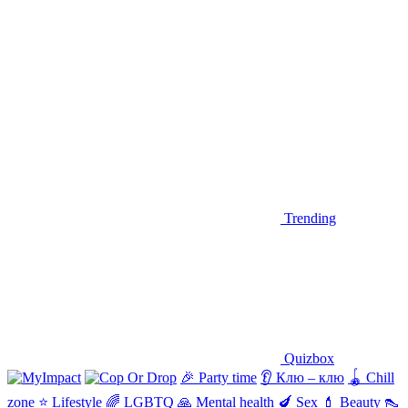
Trending
Quizbox
🎉
Party time
👂
Клю – клю
🪀
Chill
zone
⭐
Lifestyle
🌈
LGBTQ
🙏
Mental health
🍆
Sex
💄
Beauty
👠