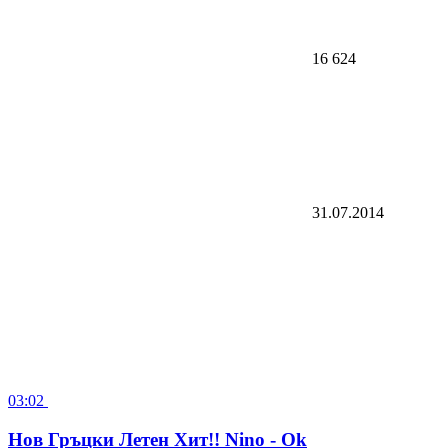
16 624
31.07.2014
03:02
Hов Гръцки Летен Xит!! Nino - Ok