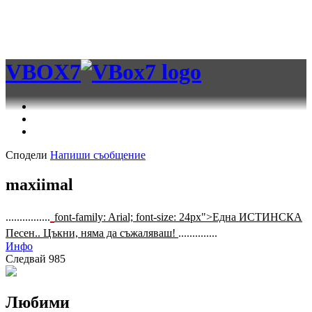
VBOX7
Сподели
Напиши съобщение
maxiimal
................
font-family: Arial; font-size: 24px">Една ИСТИНСКА
Песен.. Цъкни, няма да съжаляваш!
..............
Инфо
Следвай
985
Любими