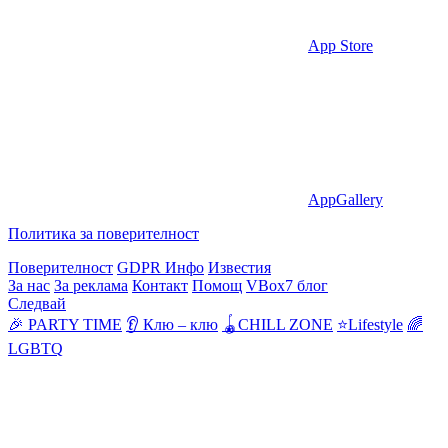
App Store
AppGallery
Политика за поверителност
Поверителност
GDPR Инфо
Известия
За нас
За реклама
Контакт
Помощ
VBox7 блог
Следвай
🎉 PARTY TIME
👂 Клю – клю
🪀CHILL ZONE
⭐Lifestyle
🌈
LGBTQ