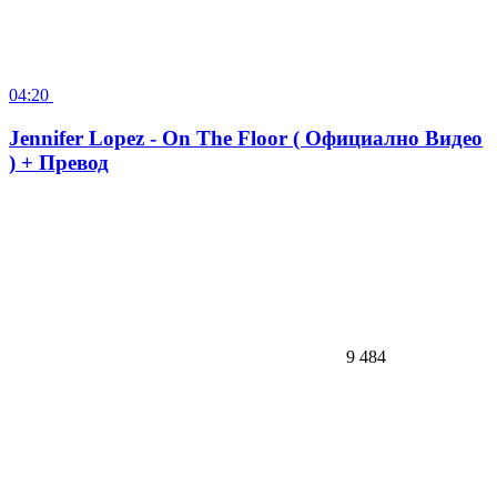
04:20
Jennifer Lopez - On The Floor ( Официално Видео
) + Превод
9 484