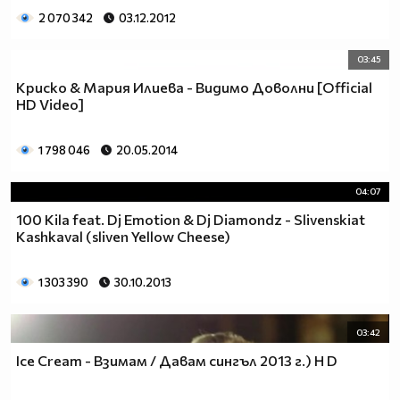
2 070 342
03.12.2012
03:45
Криско & Мария Илиева - Видимо Доволни [Official
HD Video]
1 798 046
20.05.2014
04:07
100 Kila feat. Dj Emotion & Dj Diamondz - Slivenskiat
Kashkaval (sliven Yellow Cheese)
1 303 390
30.10.2013
03:42
Ice Cream - Взимам / Давам сингъл 2013 г.) H D