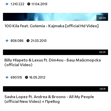
1 210 222
17.04.2013
03:29
100 Kila feat. Golemia - Kajmaka [official Hd Video]
806 086
21.03.2013
03:01
Billy Hlapeto & Lexus ft. Dim4ou - Баш Майсторска
(official Video)
690 515
16.05.2012
03:51
Sasha Lopez ft. Andrea & Broono - All My People
(official New Video) + Превод