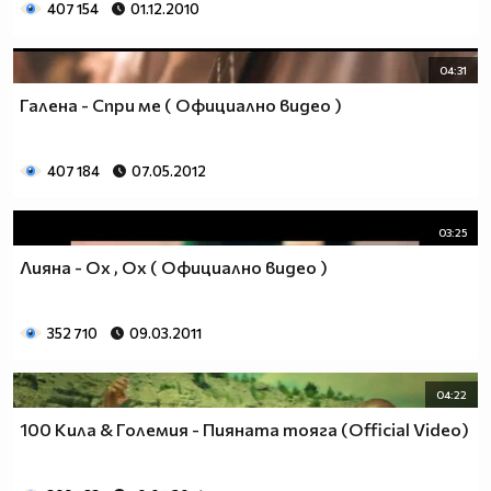
407 154
01.12.2010
04:31
Галена - Спри ме ( Официално видео )
407 184
07.05.2012
03:25
Лияна - Ох , Ох ( Официално видео )
352 710
09.03.2011
04:22
100 Кила & Големия - Пияната тояга (Official Video)