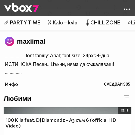
Member of
👾
🎉 PARTY TIME
👂 Клю – клю
🪀CHILL ZONE
⭐Li
maxiimal
................
font-family: Arial; font-size: 24px">Една
ИСТИНСКА Песен.. Цъкни, няма да съжаляваш!
..............
Инфо
СЛЕДВАЙ
985
Любими
03:18
100 Kila feat. Dj Diamondz - Аз съм 6 (official H D
Video)