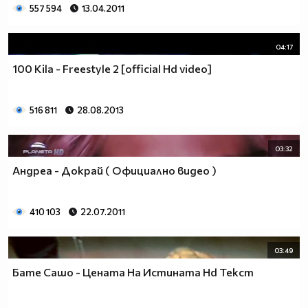
557 594
13.04.2011
04:17
100 Kila - Freestyle 2 [official Hd video]
516 811
28.08.2013
03:32
Андреа - Докрай ( Официално видео )
410 103
22.07.2011
03:49
Бате Сашо - Цената На Истината Hd Текст