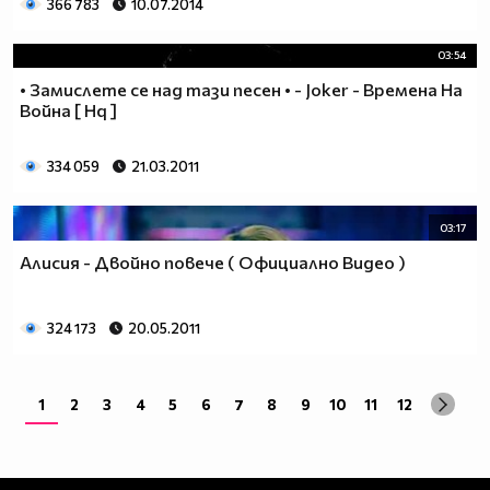
366 783
10.07.2014
03:54
• Замислете се над тази песен • - Joker - Времена На
Война [ Hq ]
334 059
21.03.2011
03:17
Алисия - Двойно повече ( Официално Видео )
324 173
20.05.2011
1
2
3
4
5
6
7
8
9
10
11
12